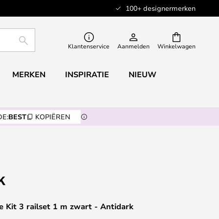
100+ designermerken
ZOEKEN
Klantenservice
Aanmelden
Winkelwagen
MERKEN
INSPIRATIE
NIEUW
E:
BEST
KOPIËREN
e Kit 3 railset 1 m zwart - Antidark