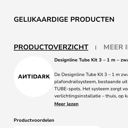
GELIJKAARDIGE PRODUCTEN
PRODUCTOVERZICHT
MEER 
Designline Tube Kit 3 – 1 m – zw
De Designline Tube Kit 3 – 1 m zw
plafondrailsysteem, bestaande uit 
TUBE-spots. Het systeem zorgt voor
verlichtingsinstallatie – thuis, op k
het systeem aan op uw fitting en 
Meer lezen
de gewenste plaats. De positie k
gewijzigd.
Productvoordelen