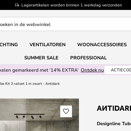
Lagerartikelen worden binnen 1 werkdag verzonden
ICHTING
VENTILATOREN
WOONACCESSOIRES
SUMMER SALE
PROFESSIONAL
ikelen gemarkeerd met ‘14% EXTRA’
Ontdek nu
ACTIECOD
be Kit 3 railset 1 m zwart - Antidark
Designline Tub