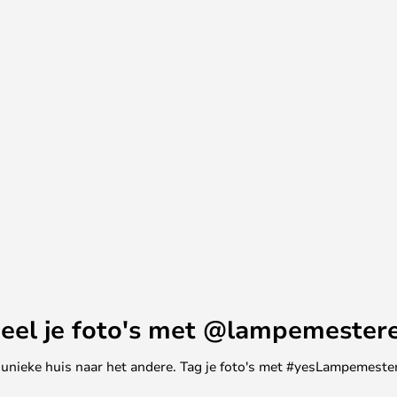
ts met een rail van 1 meter lang,
en, kunt u extra rails,
en spots kopen.
houd er dan rekening mee dat u
ils aan elkaar te koppelen.
 uiteinde van de rail geplaatst,
en van uw rail op de stroom wilt
et een centerstart verbinden.
eel je foto's met @lampemester
ne unieke huis naar het andere. Tag je foto's met #yesLampemester