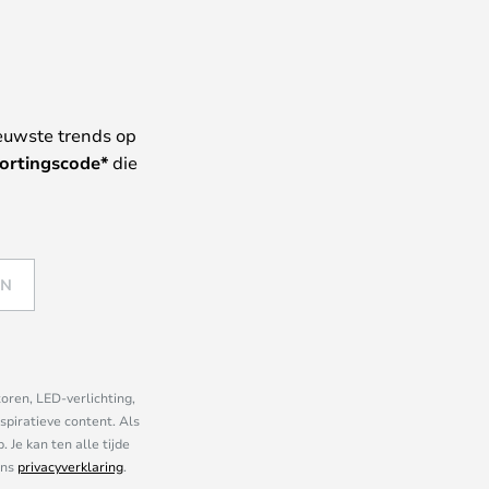
euwste trends op
ortingscode*
die
EN
oren, LED-verlichting,
piratieve content. Als
Je kan ten alle tijde
ons
privacyverklaring
.