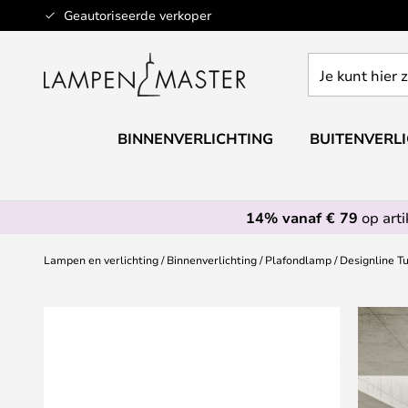
Ga
Geautoriseerde verkoper
naar
de
Je
inhoud
kunt
hier
zoeken
BINNENVERLICHTING
BUITENVERL
in
de
webwinkel
14% vanaf € 79
op art
Lampen en verlichting
Binnenverlichting
Plafondlamp
Designline Tu
Ga
naar
het
einde