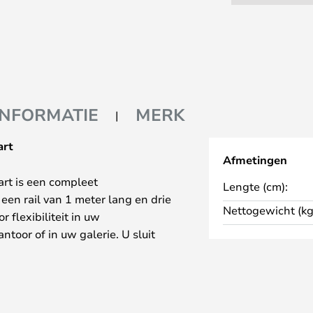
INFORMATIE
MERK
art
Afmetingen
art is een compleet
Lengte (cm):
een rail van 1 meter lang en drie
Nettogewicht (kg
 flexibiliteit in uw
antoor of in uw galerie. U sluit
bevestigt de spots vervolgens op
an op elk moment worden