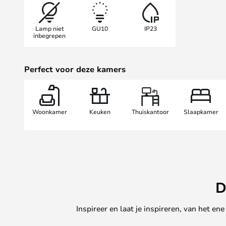
Deze complete set bevat:
Designline Kit 3, 1 m – 3 TUBE-spo
Lamp niet
GU10
IP23
incl. startstuk.
inbegrepen
Info: Als u uw systeem wilt uitbreid
Perfect voor deze kamers
verbindingsstukken, ophangingen 
Als u extra rails wilt toevoegen, 
een connector nodig hebt om de ra
Let op! Het startstuk wordt aan het
Woonkamer
Keuken
Thuiskantoor
Slaapkamer
niet in het midden. Als u het midd
aansluiten, kunt u de twee rails m
D
Inspireer en laat je inspireren, van het e