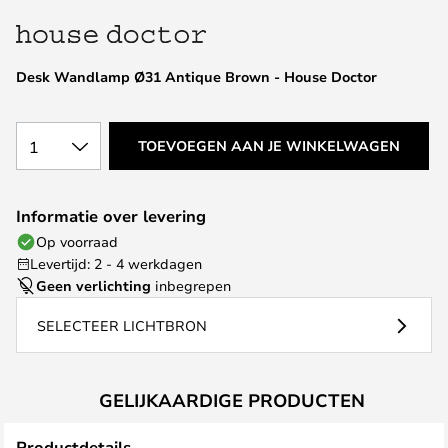
van
de
afbeeldingen-
Desk Wandlamp Ø31 Antique Brown - House Doctor
gallerij
1
TOEVOEGEN AAN JE WINKELWAGEN
Informatie over levering
Op voorraad
Levertijd: 2 - 4 werkdagen
Geen verlichting
inbegrepen
SELECTEER LICHTBRON
GELIJKAARDIGE PRODUCTEN
Productdetails