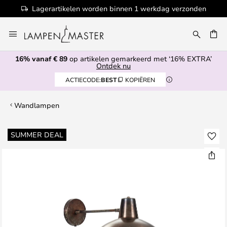
Lagerartikelen worden binnen 1 werkdag verzonden
Ga
naar
EN
de
16% vanaf € 89
op artikelen gemarkeerd met ‘16% EXTRA’
inhoud
Ontdek nu
ACTIECODE:
BEST
KOPIËREN
Wandlampen
Ga
SUMMER DEAL
naar
het
einde
van
de
afbeeldingen-
gallerij