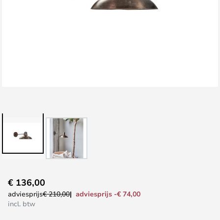
Ga
€ 136,00
naar
adviesprijs -€ 74,00
adviesprijs
€ 210,00
het
incl. btw
begin