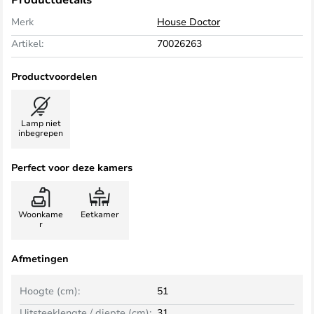
Merk
House Doctor
Artikel:
70026263
Productvoordelen
Lamp niet
inbegrepen
Perfect voor deze kamers
Woonkame
Eetkamer
r
Afmetingen
Hoogte (cm):
51
Uitsteeklengte / diepte (cm):
31