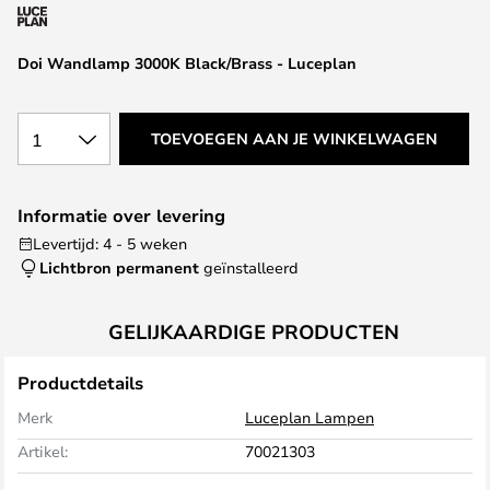
van
de
afbeeldingen-
Doi Wandlamp 3000K Black/Brass - Luceplan
gallerij
1
TOEVOEGEN AAN JE WINKELWAGEN
Informatie over levering
Levertijd: 4 - 5 weken
Lichtbron permanent
geïnstalleerd
GELIJKAARDIGE PRODUCTEN
Productdetails
Merk
Luceplan Lampen
Artikel:
70021303