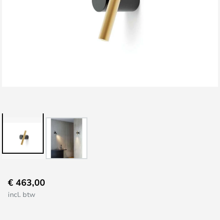
Ga
€ 463,00
naar
incl. btw
het
begin