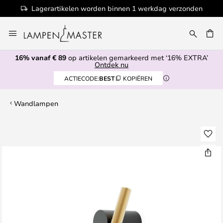
Lagerartikelen worden binnen 1 werkdag verzonden
Ga
naar
EN
de
16% vanaf € 89
op artikelen gemarkeerd met ‘16% EXTRA’
inhoud
Ontdek nu
ACTIECODE:
BEST
KOPIËREN
Wandlampen
Ga
naar
het
einde
van
de
afbeeldingen-
gallerij