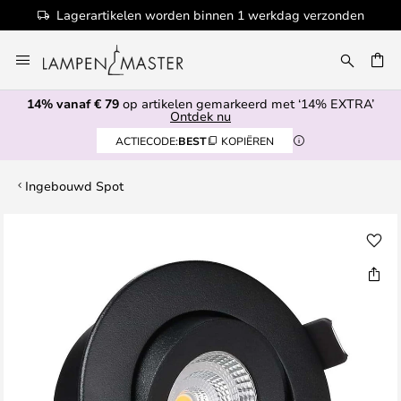
Lagerartikelen worden binnen 1 werkdag verzonden
Ga
naar
EN
de
14% vanaf € 79
op artikelen gemarkeerd met ‘14% EXTRA’
inhoud
Ontdek nu
ACTIECODE:
BEST
KOPIËREN
Ingebouwd Spot
Ga
naar
het
einde
van
de
afbeeldingen-
gallerij