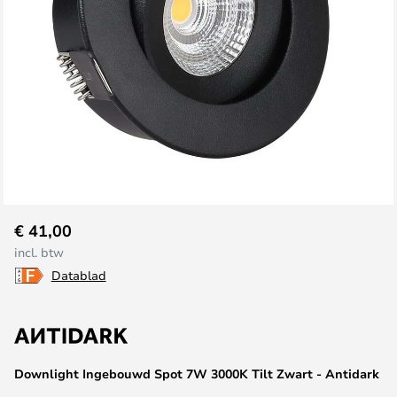
Ga
€ 41,00
naar
incl. btw
het
Datablad
begin
van
de
afbeeldingen-
gallerij
Downlight Ingebouwd Spot 7W 3000K Tilt Zwart - Antidark