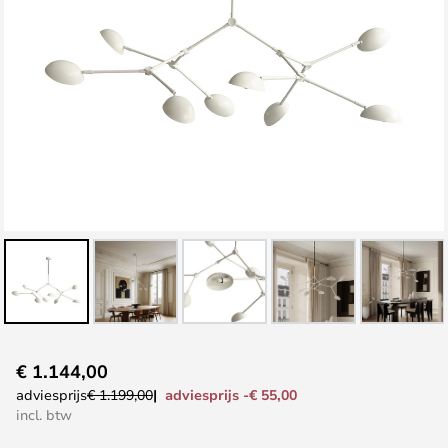
Ga
€ 1.144,00
naar
adviesprijs -€ 55,00
adviesprijs
€ 1.199,00
het
incl. btw
begin