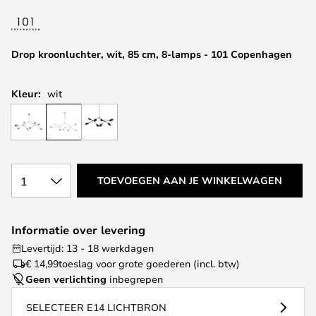
van
de
afbeeldingen-
Drop kroonluchter, wit, 85 cm, 8-lamps - 101 Copenhagen
gallerij
Kleur:
wit
1
TOEVOEGEN AAN JE WINKELWAGEN
Informatie over levering
Levertijd: 13 - 18 werkdagen
€ 14,99
toeslag voor grote goederen (incl. btw)
Geen verlichting
inbegrepen
SELECTEER E14 LICHTBRON