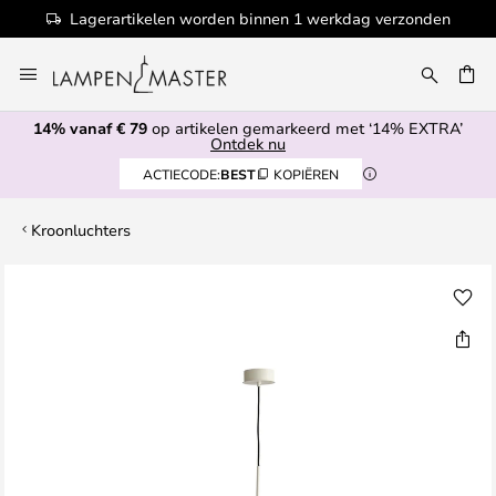
Lagerartikelen worden binnen 1 werkdag verzonden
Ga
naar
EN
de
14% vanaf € 79
op artikelen gemarkeerd met ‘14% EXTRA’
inhoud
Ontdek nu
ACTIECODE:
BEST
KOPIËREN
Kroonluchters
Ga
naar
het
einde
van
de
afbeeldingen-
gallerij