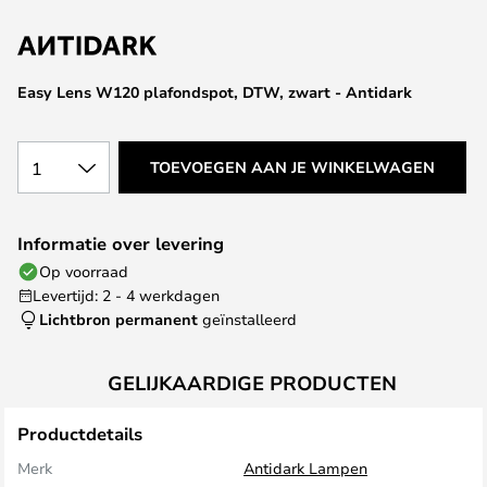
van
de
afbeeldingen-
gallerij
Easy Lens W120 plafondspot, DTW, zwart - Antidark
1
TOEVOEGEN AAN JE WINKELWAGEN
Informatie over levering
Op voorraad
Levertijd: 2 - 4 werkdagen
Lichtbron permanent
geïnstalleerd
GELIJKAARDIGE PRODUCTEN
Productdetails
Merk
Antidark Lampen