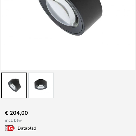
Ga
€ 204,00
naar
incl. btw
het
Datablad
begin