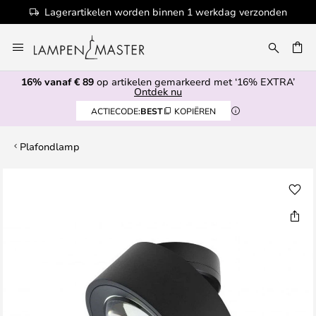
Lagerartikelen worden binnen 1 werkdag verzonden
Ga
naar
EN
de
16% vanaf € 89
op artikelen gemarkeerd met ‘16% EXTRA’
inhoud
Ontdek nu
ACTIECODE:
BEST
KOPIËREN
Plafondlamp
Ga
naar
het
einde
van
de
afbeeldingen-
gallerij