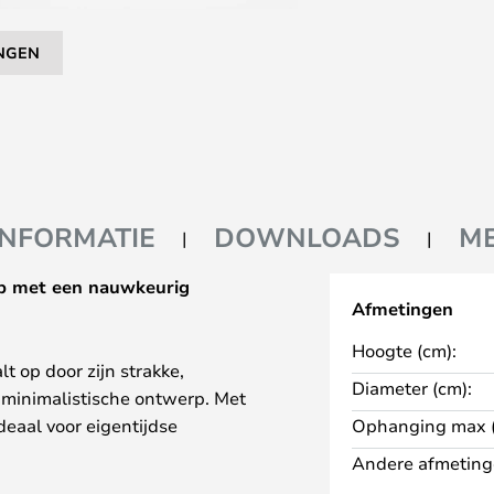
NGEN
INFORMATIE
DOWNLOADS
M
mp met een nauwkeurig
Afmetingen
Hoogte (cm):
t op door zijn strakke,
Diameter (cm):
, minimalistische ontwerp. Met
 ideaal voor eigentijdse
Ophanging max (
commerciële ruimtes.
Andere afmeting