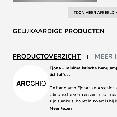
TOON MEER AFBEELDI
Ga
naar
GELIJKAARDIGE PRODUCTEN
het
begin
van
de
PRODUCTOVERZICHT
MEER 
afbeeldingen-
gallerij
Ejona – minimalistische hangla
lichteffect
De hanglamp Ejona van Arcchio val
cilindrische vorm en zijn moderne
zijn slanke silhouet in zwart is hij
woonruimtes, keukens, gangen of 
Meer lezen