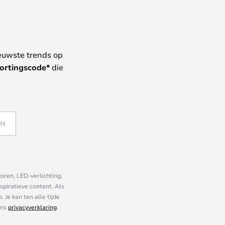
euwste trends op
ortingscode*
die
EN
oren, LED-verlichting,
piratieve content. Als
Je kan ten alle tijde
ons
privacyverklaring
.