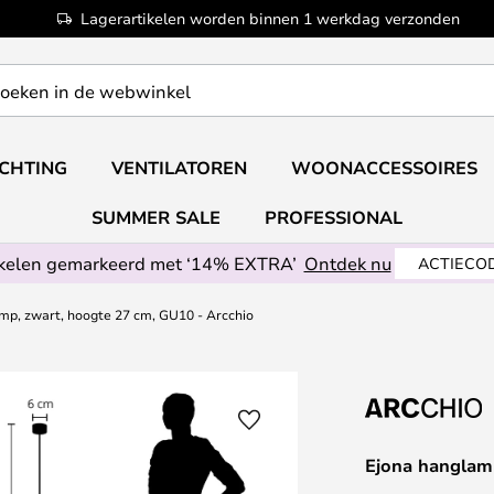
Lagerartikelen worden binnen 1 werkdag verzonden
ICHTING
VENTILATOREN
WOONACCESSOIRES
SUMMER SALE
PROFESSIONAL
ikelen gemarkeerd met ‘14% EXTRA’
Ontdek nu
ACTIECOD
mp, zwart, hoogte 27 cm, GU10 - Arcchio
Ejona hanglam