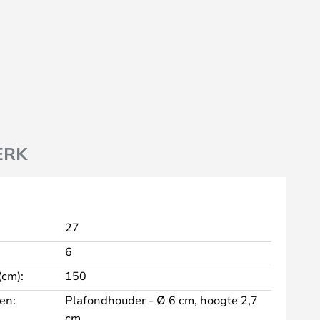
ERK
27
6
cm):
150
en:
Plafondhouder - Ø 6 cm, hoogte 2,7
cm