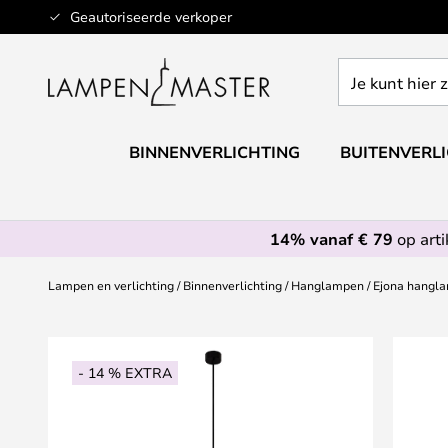
Ga
Geautoriseerde verkoper
naar
de
Je
inhoud
kunt
hier
zoeken
BINNENVERLICHTING
BUITENVERL
in
de
webwinkel
14% vanaf € 79
op art
Lampen en verlichting
Binnenverlichting
Hanglampen
Ejona hangla
Ga
naar
- 14 % EXTRA
het
einde