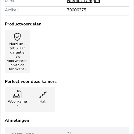
Merk
Nordlux Lampen
Artikel:
70006375
Productvoordelen
Nordlux –
tot 5 jaar
garantie
(zie
voorwaarde
n van de
fabrikant)
Perfect voor deze kamers
Woonkame
Hal
r
Afmetingen
Hoogte (cm):
21