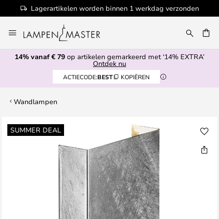
Lagerartikelen worden binnen 1 werkdag verzonden
Ga
naar
EN
de
14% vanaf € 79
op artikelen gemarkeerd met ‘14% EXTRA’
inhoud
Ontdek nu
ACTIECODE:
BEST
KOPIËREN
Wandlampen
Ga
SUMMER DEAL
naar
het
einde
van
de
afbeeldingen-
gallerij