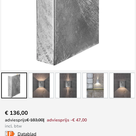
Ga
€ 136,00
naar
adviesprijs -€ 47,00
adviesprijs
€ 183,00
het
incl. btw
begin
Datablad