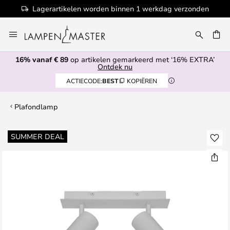
Lagerartikelen worden binnen 1 werkdag verzonden
Ga
naar
EN
de
16% vanaf € 89
op artikelen gemarkeerd met ‘16% EXTRA’
inhoud
Ontdek nu
ACTIECODE:
BEST
KOPIËREN
Plafondlamp
Ga
SUMMER DEAL
naar
het
einde
van
de
afbeeldingen-
gallerij