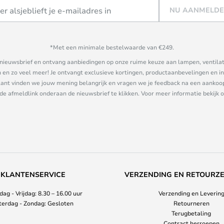
NU AANMELD
*Met een minimale bestelwaarde van €249.
ze nieuwsbrief en ontvang aanbiedingen op onze ruime keuze aan lampen, ventilat
n zo veel meer! Je ontvangt exclusieve kortingen, productaanbevelingen en ins
nt vinden we jouw mening belangrijk en vragen we je feedback na een aankoop. 
 de afmeldlink onderaan de nieuwsbrief te klikken. Voor meer informatie bekijk 
KLANTENSERVICE
VERZENDING EN RETOURZ
ag - Vrijdag: 8.30 – 16.00 uur
Verzending en Leverin
terdag - Zondag: Gesloten
Retourneren
Terugbetaling
Contract herroepen