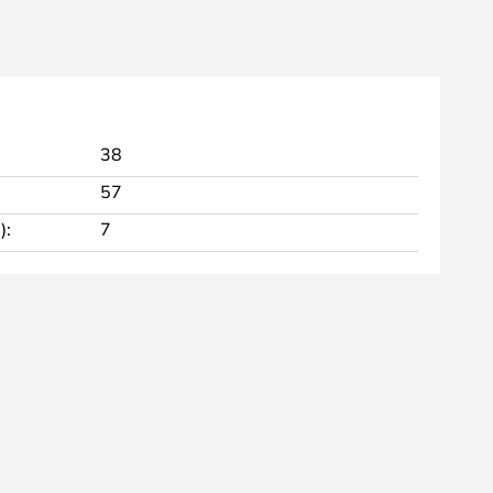
38
57
):
7