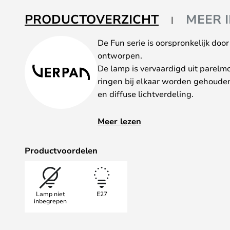
van
de
PRODUCTOVERZICHT
MEER 
afbeeldingen-
gallerij
De Fun serie is oorspronkelijk doo
ontworpen.
De lamp is vervaardigd uit parelm
ringen bij elkaar worden gehouden
en diffuse lichtverdeling.
Verner Panton (1926-1998) was ee
Meer lezen
de Deense design- en architectuur 
opleiding aan de Royal Danish Aca
Productvoordelen
Kopenhagen in 1955. Panton staat
levendige en organische ontwerpen 
heeft talloze prijzen gewonnen vo
Lamp niet
E27
NB! Merk op dat de lamp niet gem
inbegrepen
de schelpen op het metalen frame,
doos.