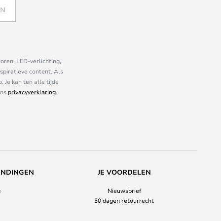
EN
oren, LED-verlichting,
piratieve content. Als
Je kan ten alle tijde
ons
privacyverklaring
.
ENDINGEN
JE VOORDELEN
g
Nieuwsbrief
30 dagen retourrecht