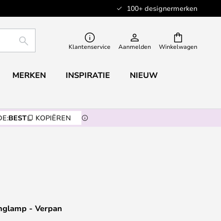
100+ designermerken
ZOEKEN
Klantenservice
Aanmelden
Winkelwagen
MERKEN
INSPIRATIE
NIEUW
E:
BEST
KOPIËREN
nglamp - Verpan