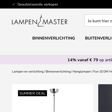
Ga
Geautoriseerde verkoper
naar
de
Je
inhoud
kunt
hier
zoeken
BINNENVERLICHTING
BUITENVERL
in
de
webwinkel
14% vanaf € 79
op art
Lampen en verlichting
Binnenverlichting
Hanglampen
Fun 10 DM H
Ga
naar
SUMMER DEAL
het
einde