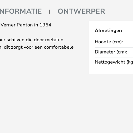
INFORMATIE
ONTWERPER
r Verner Panton in 1964
Afmetingen
oer schijven die door metalen
Hoogte (cm):
, dit zorgt voor een comfortabele
Diameter (cm):
Nettogewicht (kg
n van de kleurrijkste mensen in
geschiedenis. Hij volgde zijn
demy of Fine Arts in
 vooral bekend om zijn
en zijn liefde voor plastic. Hij
or zijn onconventionele werk.
onteerd wordt geleverd. Monteer
 volgens de instructies in de