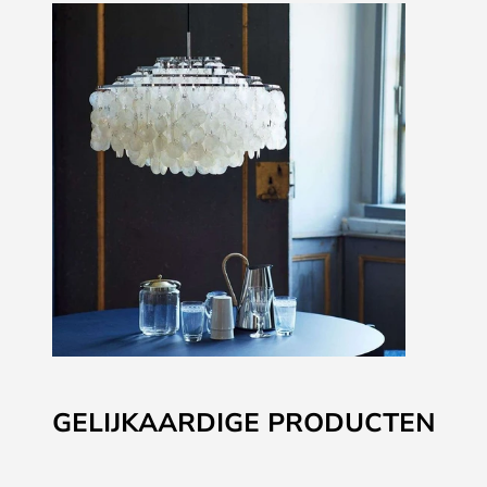
Ga
naar
GELIJKAARDIGE PRODUCTEN
het
begin