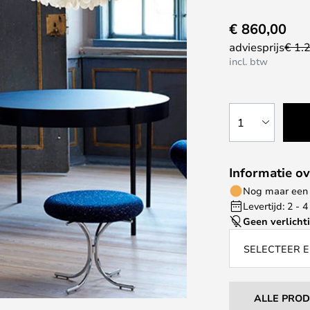
€ 860,00
adviesprijs
€ 1.
incl. btw
1
Informatie ov
Nog maar een 
Levertijd: 2 -
Geen verlicht
SELECTEER E
ALLE PRO