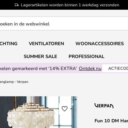
Lagerartikelen worden binnen 1 werkdag verzonden
ICHTING
VENTILATOREN
WOONACCESSOIRES
SUMMER SALE
PROFESSIONAL
ikelen gemarkeerd met ‘14% EXTRA’
Ontdek nu
ACTIECOD
anglamp - Verpan
Fun 10 DM Ha