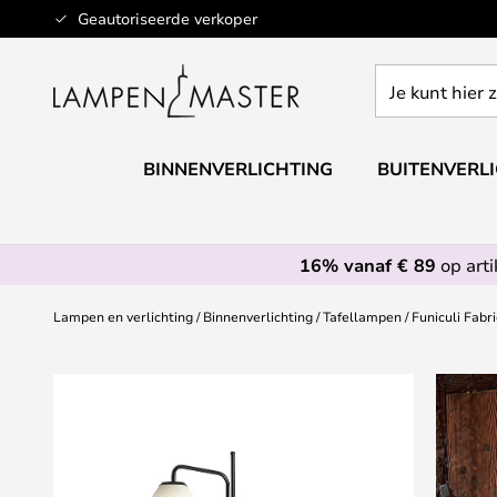
Ga
Geautoriseerde verkoper
naar
de
Je
inhoud
kunt
hier
zoeken
BINNENVERLICHTING
BUITENVERL
in
de
webwinkel
16% vanaf € 89
op art
Lampen en verlichting
Binnenverlichting
Tafellampen
Funiculi Fabr
Ga
naar
het
einde