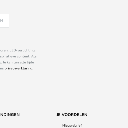
EN
oren, LED-verlichting,
piratieve content. Als
Je kan ten alle tijde
ons
privacyverklaring
.
ENDINGEN
JE VOORDELEN
g
Nieuwsbrief