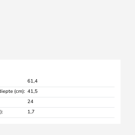
61,4
diepte (cm):
41,5
24
):
1,7