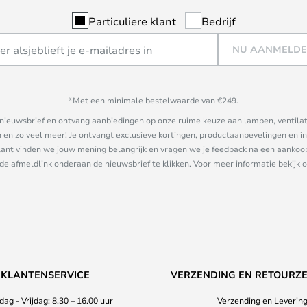
Particuliere klant
Bedrijf
NU AANMELD
*Met een minimale bestelwaarde van €249.
ze nieuwsbrief en ontvang aanbiedingen op onze ruime keuze aan lampen, ventilat
n zo veel meer! Je ontvangt exclusieve kortingen, productaanbevelingen en ins
nt vinden we jouw mening belangrijk en vragen we je feedback na een aankoop. 
 de afmeldlink onderaan de nieuwsbrief te klikken. Voor meer informatie bekijk 
KLANTENSERVICE
VERZENDING EN RETOURZ
ag - Vrijdag: 8.30 – 16.00 uur
Verzending en Leverin