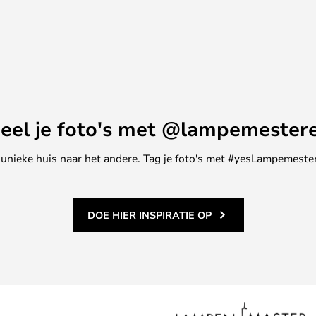
de meest bekende lampen van
ntworpen. Desondanks is het
ag mooi en modern.
eel je foto's met @lampemester
ne unieke huis naar het andere. Tag je foto's met #yesLampemester
DOE HIER INSPIRATIE OP