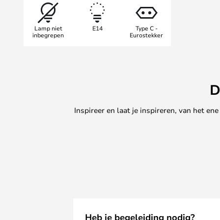
De Funiculi collectie is een van 
Marset en werd 30 jaar geleden o
Lamp niet
E14
Type C -
ontwerp tot op de dag van vanda
inbegrepen
Eurostekker
D
Inspireer en laat je inspireren, van het e
Heb je begeleiding nodig?