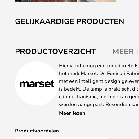
Ga
naar
GELIJKAARDIGE PRODUCTEN
het
begin
van
de
PRODUCTOVERZICHT
MEER 
afbeeldingen-
gallerij
Hier vindt u nog een functionele 
het merk Marset. De Funiculi Fabr
met een intelligent design geleve
is bedekt. De lamp is praktisch, di
clipmechanisme, hiermee kan gema
worden aangepast. Bovendien ka
worden gedraaid, wat het gemakkel
Meer lezen
gewenste richting te laten schijne
De lamp is stabiel waar u deze ook
Productvoordelen
bekleed met rubber.