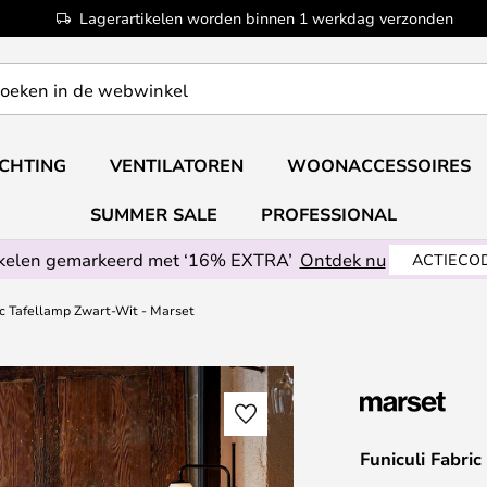
Lagerartikelen worden binnen 1 werkdag verzonden
ICHTING
VENTILATOREN
WOONACCESSOIRES
SUMMER SALE
PROFESSIONAL
ikelen gemarkeerd met ‘16% EXTRA’
Ontdek nu
ACTIECOD
ic Tafellamp Zwart-Wit - Marset
Funiculi Fabri