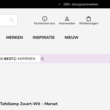
100+ designermerken
ZOEKEN
Klantenservice
Aanmelden
Winkelwagen
MERKEN
INSPIRATIE
NIEUW
E:
BEST
KOPIËREN
c Tafellamp Zwart-Wit - Marset