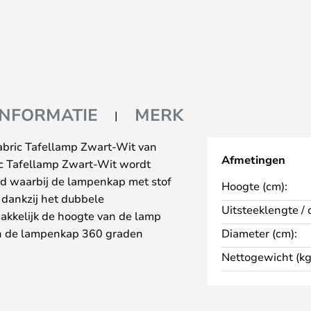
INFORMATIE
MERK
Fabric Tafellamp Zwart-Wit van
Afmetingen
ic Tafellamp Zwart-Wit wordt
rd waarbij de lampenkap met stof
Hoogte (cm):
t dankzij het dubbele
Uitsteeklengte / 
kkelijk de hoogte van de lamp
n de lampenkap 360 graden
Diameter (cm):
ijk maakt om het licht in iedere
Nettogewicht (kg
n.
 neerzet, de voet is namelijk