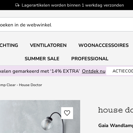
Lagerartikelen worden binnen 1 werkdag verzonden
ICHTING
VENTILATOREN
WOONACCESSOIRES
SUMMER SALE
PROFESSIONAL
ikelen gemarkeerd met ‘14% EXTRA’
Ontdek nu
ACTIECOD
mp Clear - House Doctor
Gaia Wandlamp