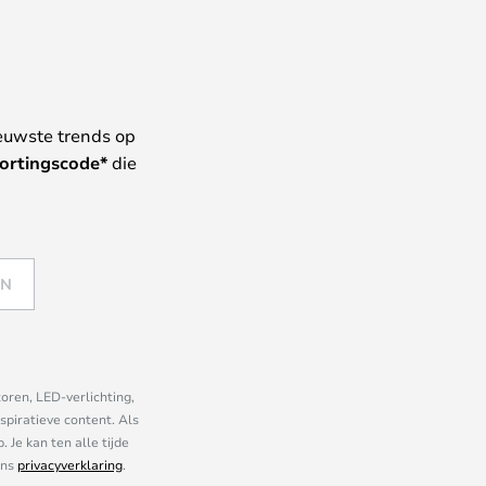
euwste trends op
ortingscode*
die
EN
oren, LED-verlichting,
piratieve content. Als
Je kan ten alle tijde
ons
privacyverklaring
.