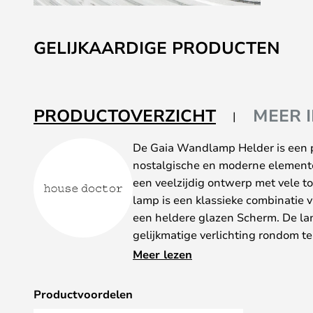
Ga
naar
GELIJKAARDIGE PRODUCTEN
het
begin
van
de
PRODUCTOVERZICHT
MEER 
afbeeldingen-
gallerij
De Gaia Wandlamp Helder is een 
nostalgische en moderne elementen
een veelzijdig ontwerp met vele 
lamp is een klassieke combinatie 
een heldere glazen Scherm. De l
gelijkmatige verlichting rondom te
echter bezaaid met horizontale gr
Meer lezen
vormen. De groeven voorkomen ver
nostalgische accenten toe aan het 
Productvoordelen
ontwerp. Dit maakt Gaia tot een v