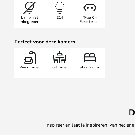
gebruikt in zowel moderne als vint
Gaia is verkrijgbaar als wandlamp
Lamp niet
E14
Type C -
verschillende maten. Dit maakt he
inbegrepen
Eurostekker
soorten lampen te combineren t
verlichtingsconcept in huis.
Perfect voor deze kamers
Woonkamer
Eetkamer
Slaapkamer
D
Inspireer en laat je inspireren, van het e