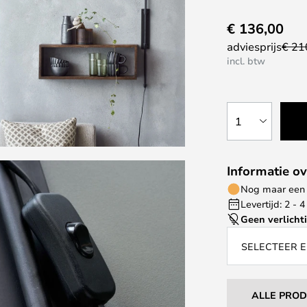
€ 136,00
adviesprijs
€ 21
incl. btw
1
Informatie ov
Nog maar een 
Levertijd: 2 -
Geen verlicht
SELECTEER E
ALLE PRO