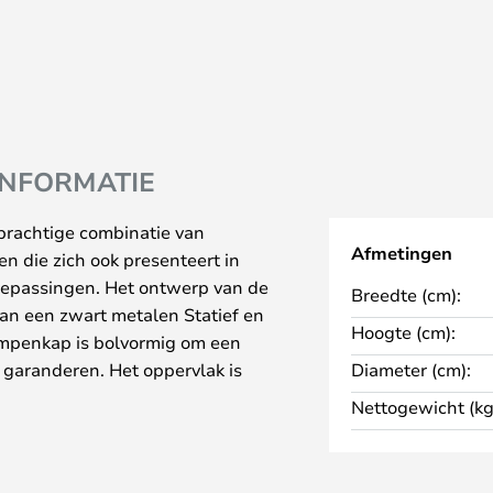
INFORMATIE
prachtige combinatie van
Afmetingen
 die zich ook presenteert in
toepassingen. Het ontwerp van de
Breedte (cm):
van een zwart metalen Statief en
Hoogte (cm):
ampenkap is bolvormig om een
 garanderen. Het oppervlak is
Diameter (cm):
oeven die een regelmatig patroon
Nettogewicht (kg
blinding van het licht en voegen
relatief minimalistische
eelzijdige lamp die kan worden