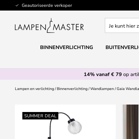
Ga
Geautoriseerde verkoper
naar
de
Je
inhoud
kunt
hier
zoeken
BINNENVERLICHTING
BUITENVERL
in
de
webwinkel
14% vanaf € 79
op art
Lampen en verlichting
Binnenverlichting
Wandlampen
Gaia Wandla
Ga
naar
SUMMER DEAL
het
einde