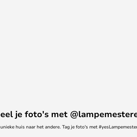
age geïnspireerde interieurs.
 en als hanglamp in
t mogelijk om de verschillende
ot een samenhangend
eel je foto's met @lampemester
ne unieke huis naar het andere. Tag je foto's met #yesLampemester