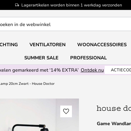
Lagerartikelen worden binnen 1 werkdag verzonden
ICHTING
VENTILATOREN
WOONACCESSOIRES
SUMMER SALE
PROFESSIONAL
ikelen gemarkeerd met ‘14% EXTRA’
Ontdek nu
ACTIECOD
amp 20cm Zwart - House Doctor
Game Wandlam