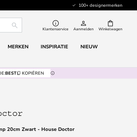
100+ designermerken
ZOEKEN
Klantenservice
Aanmelden
Winkelwagen
MERKEN
INSPIRATIE
NIEUW
E:
BEST
KOPIËREN
p 20cm Zwart - House Doctor