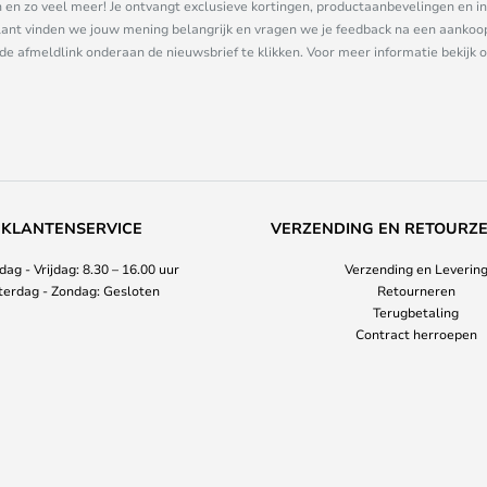
n zo veel meer! Je ontvangt exclusieve kortingen, productaanbevelingen en ins
nt vinden we jouw mening belangrijk en vragen we je feedback na een aankoop. 
 de afmeldlink onderaan de nieuwsbrief te klikken. Voor meer informatie bekijk 
KLANTENSERVICE
VERZENDING EN RETOURZ
ag - Vrijdag: 8.30 – 16.00 uur
Verzending en Leverin
terdag - Zondag: Gesloten
Retourneren
Terugbetaling
Contract herroepen