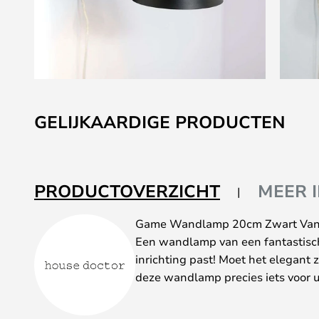
Ga
naar
GELIJKAARDIGE PRODUCTEN
het
begin
van
de
PRODUCTOVERZICHT
MEER 
afbeeldingen-
gallerij
Game Wandlamp 20cm Zwart Van
Een wandlamp van een fantastische
inrichting past! Moet het elegant z
deze wandlamp precies iets voor u