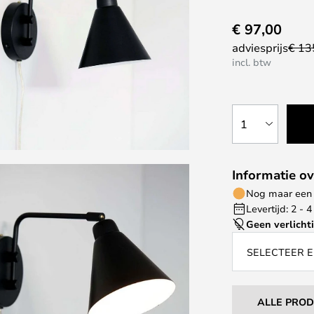
€ 97,00
adviesprijs
€ 13
incl. btw
1
Informatie ov
Nog maar een 
Levertijd: 2 -
Geen verlicht
SELECTEER E
ALLE PRO