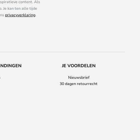
piratieve content. Als
Je kan ten alle tijde
ons
privacyverklaring
.
ENDINGEN
JE VOORDELEN
g
Nieuwsbrief
30 dagen retourrecht