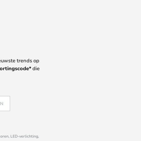
euwste trends op
ortingscode*
die
EN
oren, LED-verlichting,