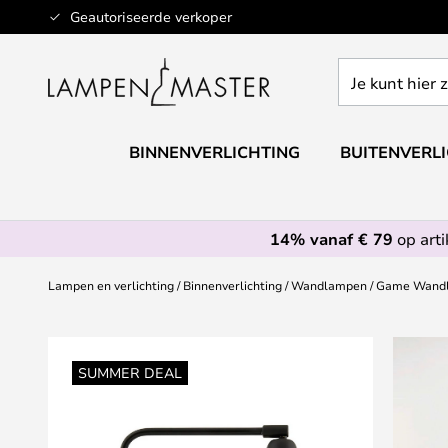
Ga
Geautoriseerde verkoper
naar
de
Je
inhoud
kunt
hier
zoeken
BINNENVERLICHTING
BUITENVERL
in
de
webwinkel
14% vanaf € 79
op art
Lampen en verlichting
Binnenverlichting
Wandlampen
Game Wandl
Ga
naar
SUMMER DEAL
het
einde