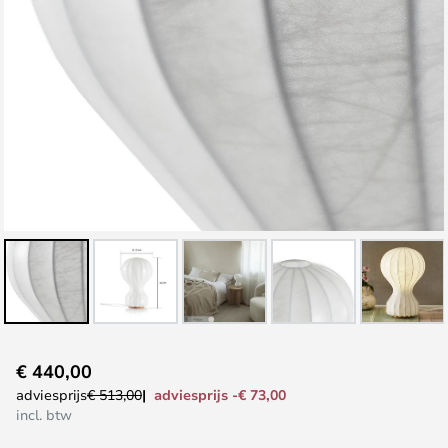
Ga
€ 440,00
naar
adviesprijs -€ 73,00
adviesprijs
€ 513,00
het
incl. btw
begin