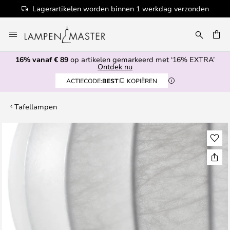
Lagerartikelen worden binnen 1 werkdag verzonden
Ga
naar
EN
de
16% vanaf € 89
op artikelen gemarkeerd met ‘16% EXTRA’
inhoud
Ontdek nu
ACTIECODE:
BEST
KOPIËREN
Tafellampen
Ga
naar
het
einde
van
de
afbeeldingen-
gallerij