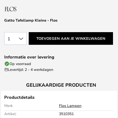
van
de
afbeeldingen-
Gatto Tafellamp Kleine - Flos
gallerij
1
TOEVOEGEN AAN JE WINKELWAGEN
Informatie over levering
Op voorraad
Levertijd: 2 - 4 werkdagen
GELIJKAARDIGE PRODUCTEN
Productdetails
Merk
Flos Lampen
Artikel:
3510351