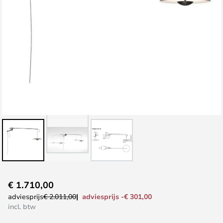
Ga
€ 1.710,00
naar
adviesprijs -€ 301,00
adviesprijs
€ 2.011,00
het
incl. btw
begin