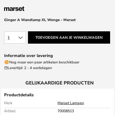
van
de
afbeeldingen-
Ginger A Wandlamp XL Wenge - Marset
gallerij
1
TOEVOEGEN AAN JE WINKELWAGEN
Informatie over levering
Nog maar een paar artikelen beschikbaar
Levertijd: 2 - 4 werkdagen
GELIJKAARDIGE PRODUCTEN
Productdetails
Merk
Marset Lampen
Artikel:
70008513