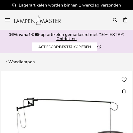
Lagerartikelen worden binnen 1 werkdag verzonden
Ga
naar
EN
de
16% vanaf € 89
op artikelen gemarkeerd met ‘16% EXTRA’
inhoud
Ontdek nu
ACTIECODE:
BEST
KOPIËREN
Wandlampen
Ga
naar
het
einde
van
de
afbeeldingen-
gallerij