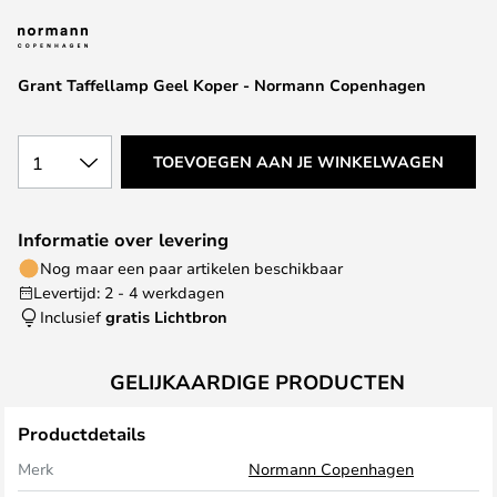
van
de
afbeeldingen-
Grant Taffellamp Geel Koper - Normann Copenhagen
gallerij
1
TOEVOEGEN AAN JE WINKELWAGEN
Informatie over levering
Nog maar een paar artikelen beschikbaar
Levertijd: 2 - 4 werkdagen
Inclusief
gratis Lichtbron
GELIJKAARDIGE PRODUCTEN
Productdetails
Merk
Normann Copenhagen