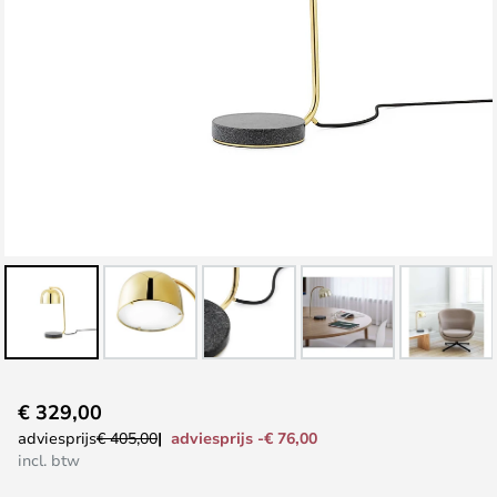
Ga
€ 329,00
naar
adviesprijs -€ 76,00
adviesprijs
€ 405,00
het
incl. btw
begin