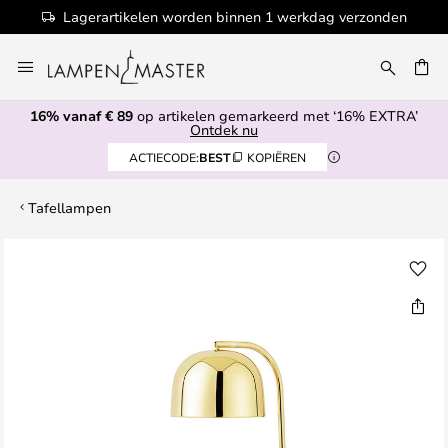
Lagerartikelen worden binnen 1 werkdag verzonden
Ga
naar
EN
de
16% vanaf € 89
op artikelen gemarkeerd met ‘16% EXTRA’
inhoud
Ontdek nu
ACTIECODE:
BEST
KOPIËREN
Tafellampen
Ga
naar
het
einde
van
de
afbeeldingen-
gallerij