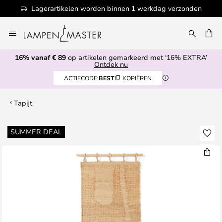
Lagerartikelen worden binnen 1 werkdag verzonden
Ga
naar
EN
de
16% vanaf € 89
op artikelen gemarkeerd met ‘16% EXTRA’
inhoud
Ontdek nu
ACTIECODE:
BEST
KOPIËREN
Tapijt
Ga
SUMMER DEAL
naar
het
einde
van
de
afbeeldingen-
gallerij