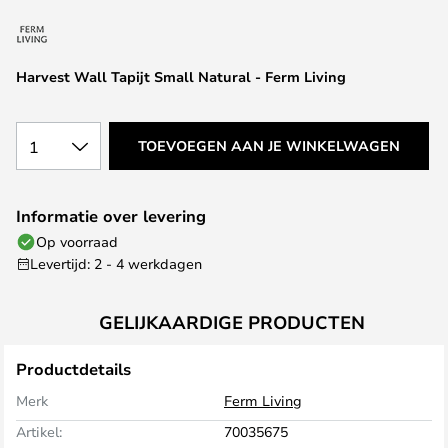
van
de
afbeeldingen-
Harvest Wall Tapijt Small Natural - Ferm Living
gallerij
1
TOEVOEGEN AAN JE WINKELWAGEN
Informatie over levering
Op voorraad
Levertijd: 2 - 4 werkdagen
GELIJKAARDIGE PRODUCTEN
Productdetails
Merk
Ferm Living
Artikel:
70035675