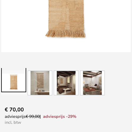
Ga
€ 70,00
naar
adviesprijs -29%
adviesprijs
€ 99,00
het
incl. btw
begin