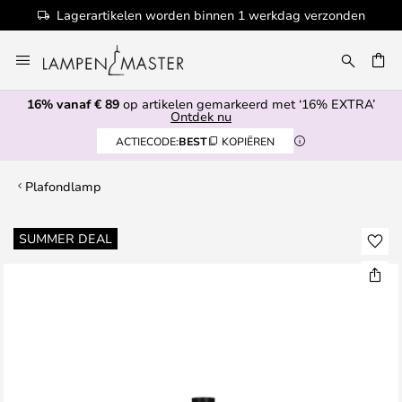
Lagerartikelen worden binnen 1 werkdag verzonden
Ga
naar
EN
de
16% vanaf € 89
op artikelen gemarkeerd met ‘16% EXTRA’
inhoud
Ontdek nu
ACTIECODE:
BEST
KOPIËREN
Plafondlamp
Ga
SUMMER DEAL
naar
het
einde
van
de
afbeeldingen-
gallerij