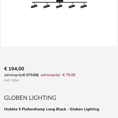
Ga
€ 194,00
naar
adviesprijs -€ 79,00
adviesprijs
€ 273,00
het
incl. btw
begin
van
de
afbeeldingen-
Hubble 5 Plafondlamp Long Black - Globen Lighting
gallerij