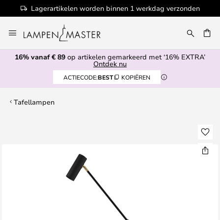
Lagerartikelen worden binnen 1 werkdag verzonden
Ga
naar
EN
de
16% vanaf € 89
op artikelen gemarkeerd met ‘16% EXTRA’
inhoud
Ontdek nu
ACTIECODE:
BEST
KOPIËREN
Tafellampen
Ga
naar
het
einde
van
de
afbeeldingen-
gallerij