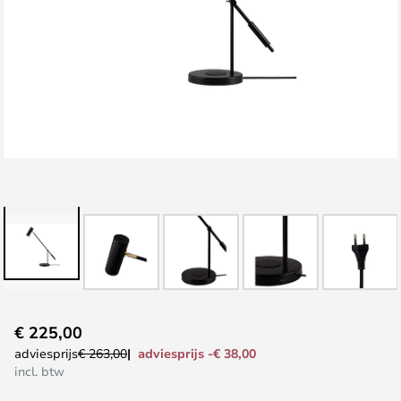
Ga
€ 225,00
naar
adviesprijs -€ 38,00
adviesprijs
€ 263,00
het
incl. btw
begin