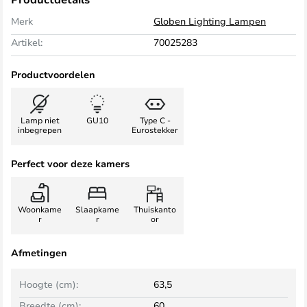
Merk
Globen Lighting Lampen
Artikel:
70025283
Productvoordelen
Lamp niet
GU10
Type C -
inbegrepen
Eurostekker
Perfect voor deze kamers
Woonkame
Slaapkame
Thuiskanto
r
r
or
Afmetingen
Hoogte (cm):
63,5
Breedte (cm):
60