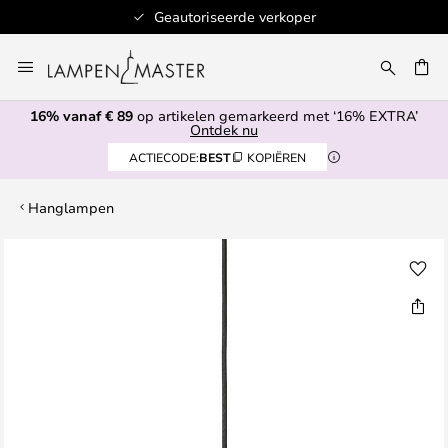
Geautoriseerde verkoper
Ga
naar
EN
de
16% vanaf € 89
op artikelen gemarkeerd met ‘16% EXTRA’
inhoud
Ontdek nu
ACTIECODE:
BEST
KOPIËREN
Hanglampen
Ga
naar
het
einde
van
de
afbeeldingen-
gallerij