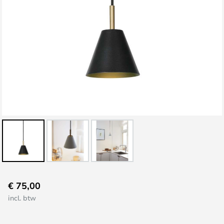
Ga
€ 75,00
naar
incl. btw
het
begin