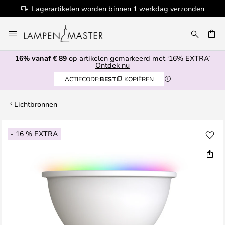
Lagerartikelen worden binnen 1 werkdag verzonden
Ga
naar
EN
de
16% vanaf € 89
op artikelen gemarkeerd met ‘16% EXTRA’
inhoud
Ontdek nu
ACTIECODE:
BEST
KOPIËREN
Lichtbronnen
Ga
- 16 % EXTRA
naar
het
einde
van
de
afbeeldingen-
gallerij