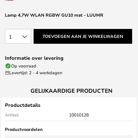
van
de
Lamp 4,7W WLAN RGBW GU10 mat - LUUMR
afbeeldingen-
gallerij
1
TOEVOEGEN AAN JE WINKELWAGEN
Informatie over levering
Op voorraad
Levertijd: 2 - 4 werkdagen
GELIJKAARDIGE PRODUCTEN
Productdetails
Artikel:
10010128
Productvoordelen