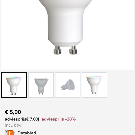
Ga
€ 5,00
naar
adviesprijs -28%
adviesprijs
€ 7,00
het
incl. btw
begin
Datablad