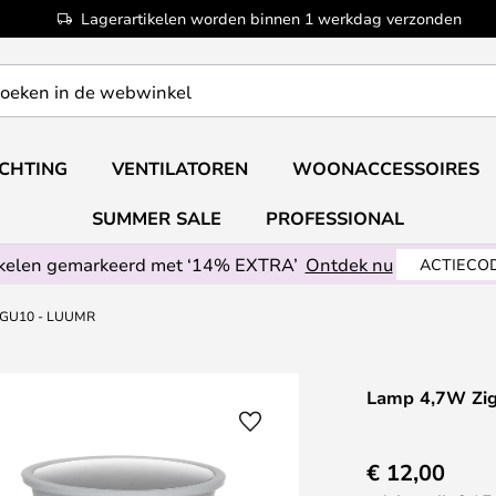
Lagerartikelen worden binnen 1 werkdag verzonden
ICHTING
VENTILATOREN
WOONACCESSOIRES
SUMMER SALE
PROFESSIONAL
ikelen gemarkeerd met ‘14% EXTRA’
Ontdek nu
ACTIECOD
 GU10 - LUUMR
Lamp 4,7W Zi
€ 12,00