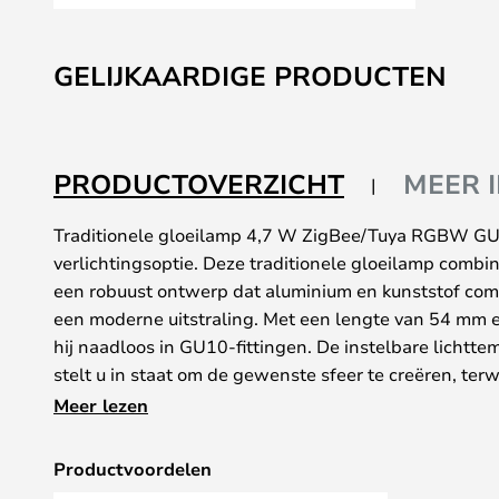
Ga
naar
GELIJKAARDIGE PRODUCTEN
het
begin
van
de
PRODUCTOVERZICHT
MEER 
afbeeldingen-
gallerij
Traditionele gloeilamp 4,7 W ZigBee/Tuya RGBW GU
verlichtingsoptie. Deze traditionele gloeilamp combine
een robuust ontwerp dat aluminium en kunststof com
een moderne uitstraling. Met een lengte van 54 mm 
hij naadloos in GU10-fittingen. De instelbare licht
stelt u in staat om de gewenste sfeer te creëren, te
(CRI) van 80 ervoor zorgt dat de kleuren natuurget
Meer lezen
Deze slimme traditionele gloeilamp is compatibel me
kunt bedienen en de kleur en helderheid van het lich
Productvoordelen
smartphone of tablet. Met een levensduur van maxim