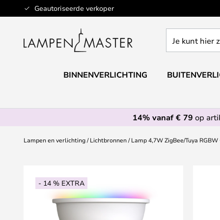
Ga
Geautoriseerde verkoper
naar
de
Je
inhoud
kunt
hier
zoeken
BINNENVERLICHTING
BUITENVERL
in
de
webwinkel
14% vanaf € 79
op art
Lampen en verlichting
Lichtbronnen
Lamp 4,7W ZigBee/Tuya RGBW
Ga
naar
- 14 % EXTRA
het
einde