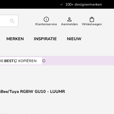
100+ designermerken
ZOEKEN
Klantenservice
Aanmelden
Winkelwagen
MERKEN
INSPIRATIE
NIEUW
E:
BEST
KOPIËREN
gBee/Tuya RGBW GU10 - LUUMR