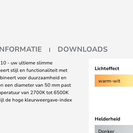
INFORMATIE
DOWNLOADS
10 - uw ultieme slimme
Lichteffect
ert stijl en functionaliteit met
bineert voor duurzaamheid en
warm-wit
en een diameter van 50 mm past
temperatuur van 2700K tot 6500K
rwijl de hoge kleurweergave-index
rouw worden weergegeven.
t ZigBee, zodat u hem draadloos
Helderheid
t eenvoudig kunt instellen via uw
aal 25.000 uur is deze
Donker