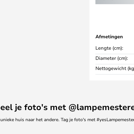
prestaties, maar ook een
bestand zijn tegen temperaturen
rgaans zijn ontworpen voor
 speciale traditionele
Afmetingen
reme kou bij temperaturen tot
Lengte (cm):
apparaten thuis eenvoudig kunt
Diameter (cm):
g en verlichting. Als u meer wilt
Nettogewicht (kg
mee u uw LUUMR-traditionele
eel je foto's met @lampemester
ne unieke huis naar het andere. Tag je foto's met #yesLampemester