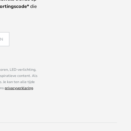
ortingscode*
die
EN
oren, LED-verlichting,
piratieve content. Als
Je kan ten alle tijde
ons
privacyverklaring
.