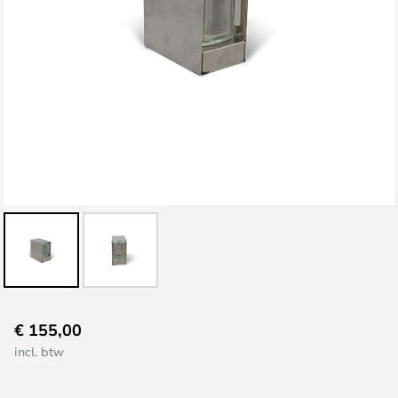
Ga
€ 155,00
naar
incl. btw
het
begin