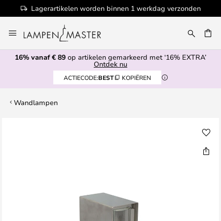
Lagerartikelen worden binnen 1 werkdag verzonden
Ga
naar
EN
de
16% vanaf € 89
op artikelen gemarkeerd met ‘16% EXTRA’
inhoud
Ontdek nu
ACTIECODE:
BEST
KOPIËREN
Wandlampen
Ga
naar
het
einde
van
de
afbeeldingen-
gallerij