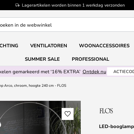
Lagerartikelen worden binnen 1 werkdag verzonden
ICHTING
VENTILATOREN
WOONACCESSOIRES
SUMMER SALE
PROFESSIONAL
ikelen gemarkeerd met ‘16% EXTRA’
Ontdek nu
ACTIECOD
p Arco, chroom, hoogte 240 cm - FLOS
LED-booglamp 