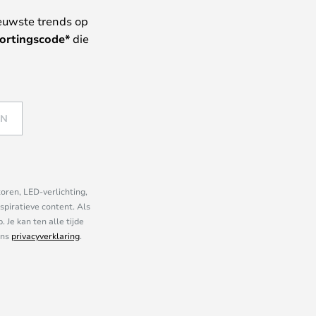
euwste trends op
ortingscode*
die
EN
oren, LED-verlichting,
piratieve content. Als
Je kan ten alle tijde
ons
privacyverklaring
.