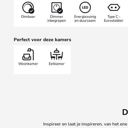
perfect in moderne interieurs en gee
touch. Of u hem nu naast de bank o
Dimbaar
Dimmer
Energiezuinig
Type C -
staande lamp LED van FLOS zal ee
inbegrepen
en duurzaam
Eurostekker
element in uw huis zijn.
Let op: deze klassieker is nu ver
Perfect voor deze kamers
slechts 18W.
Woonkamer
Eetkamer
D
Inspireer en laat je inspireren, van het e