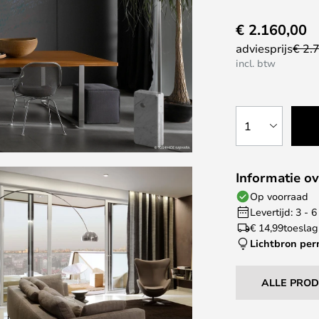
€ 2.160,00
adviesprijs
€ 2.
incl. btw
1
Informatie ov
Op voorraad
Levertijd: 3 -
€ 14,99
toeslag
Lichtbron pe
ALLE PRO