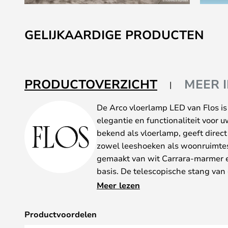
Ga
naar
GELIJKAARDIGE PRODUCTEN
het
begin
van
de
PRODUCTOVERZICHT
MEER 
afbeeldingen-
gallerij
De Arco vloerlamp LED van Flos is
elegantie en functionaliteit voor 
bekend als vloerlamp, geeft direct
zowel leeshoeken als woonruimtes
gemaakt van wit Carrara-marmer e
basis. De telescopische stang van g
hoogte verstelbaar, zodat u de l
Meer lezen
aanpassen. De reflectorlamp van g
aluminium is draaibaar en in hoog
Productvoordelen
verlichting. Met zijn verchroomde 