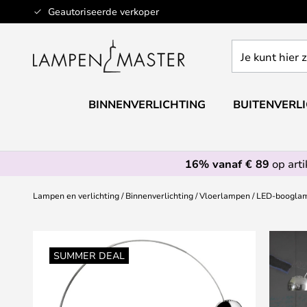
Ga
Geautoriseerde verkoper
naar
de
Je
inhoud
kunt
hier
zoeken
BINNENVERLICHTING
BUITENVERL
in
de
webwinkel
16% vanaf € 89
op art
Lampen en verlichting
Binnenverlichting
Vloerlampen
LED-booglam
Ga
naar
SUMMER DEAL
het
einde