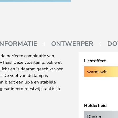
INFORMATIE
ONTWERPER
DO
 de perfecte combinatie van
Lichteffect
uw huis. Deze vloerlamp, ook wel
 licht en is daarom geschikt voor
warm-wit
. De voet van de lamp is
n biedt een luxe en stabiele
esatineerd roestvrij staal is in
amp aan uw behoeften kunt
eperst, gepolijst en zaponated
Helderheid
te verstelbaar voor een optimale
en witte kleur past deze lamp
Donker