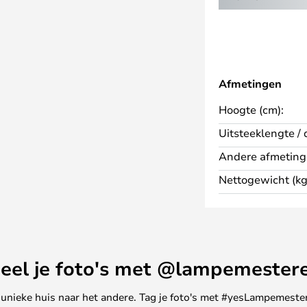
ft hij elke ruimte een stijlvolle
f in een hoek plaatst, de Arco
n opvallend en functioneel
nieuwd met deze LED-versie van
Afmetingen
Hoogte (cm):
Uitsteeklengte / 
Andere afmeting
Nettogewicht (kg
eel je foto's met @lampemester
ne unieke huis naar het andere. Tag je foto's met #yesLampemester