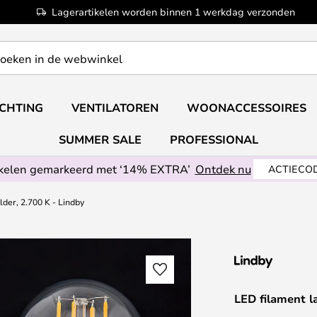
Lagerartikelen worden binnen 1 werkdag verzonden
ICHTING
VENTILATOREN
WOONACCESSOIRES
SUMMER SALE
PROFESSIONAL
ikelen gemarkeerd met ‘14% EXTRA’
Ontdek nu
ACTIECOD
lder, 2.700 K - Lindby
LED filament l