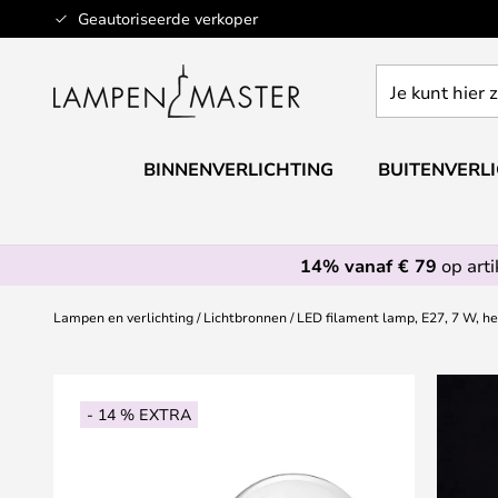
Ga
Geautoriseerde verkoper
naar
de
Je
inhoud
kunt
hier
zoeken
BINNENVERLICHTING
BUITENVERL
in
de
webwinkel
14% vanaf € 79
op art
Lampen en verlichting
Lichtbronnen
LED filament lamp, E27, 7 W, he
Ga
naar
- 14 % EXTRA
het
einde