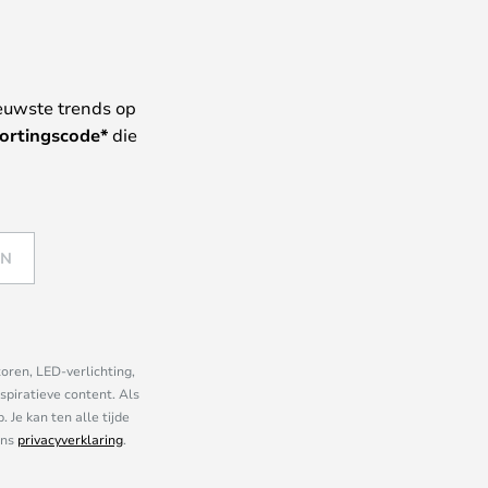
euwste trends op
ortingscode*
die
EN
oren, LED-verlichting,
piratieve content. Als
Je kan ten alle tijde
ons
privacyverklaring
.