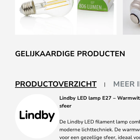
Ga
naar
GELIJKAARDIGE PRODUCTEN
het
begin
van
de
PRODUCTOVERZICHT
MEER 
afbeeldingen-
gallerij
Lindby LED lamp E27 – Warmwit
sfeer
De Lindby LED filament lamp combi
moderne lichttechniek. De warmwit
voor een gezellige sfeer, ideaal v