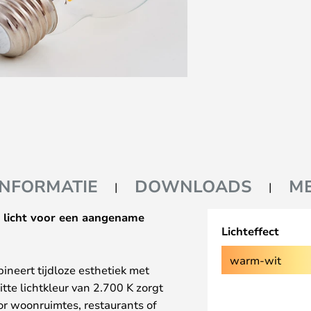
INFORMATIE
DOWNLOADS
M
 licht voor een aangename
Lichteffect
warm-wit
neert tijdloze esthetiek met
te lichtkleur van 2.700 K zorgt
oor woonruimtes, restaurants of