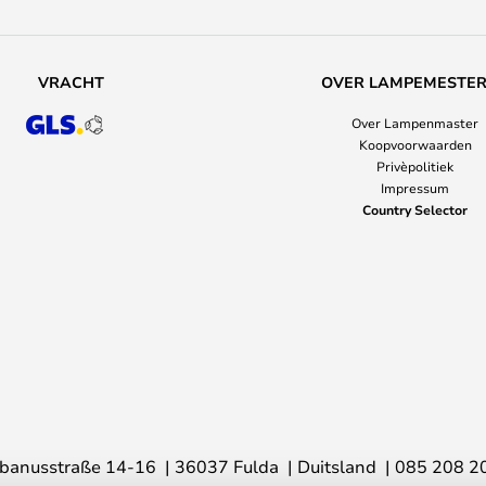
VRACHT
OVER LAMPEMESTE
Over Lampenmaster
Koopvoorwaarden
Privèpolitiek
Impressum
Country Selector
banusstraße 14-16
36037 Fulda
Duitsland
085 208 2