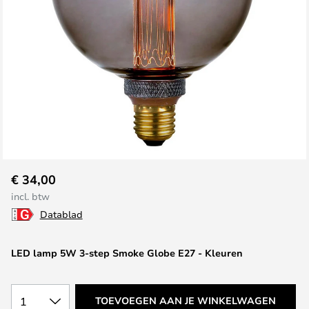
Ga
€ 34,00
naar
incl. btw
het
Datablad
begin
van
de
LED lamp 5W 3-step Smoke Globe E27 - Kleuren
afbeeldingen-
gallerij
1
TOEVOEGEN AAN JE WINKELWAGEN