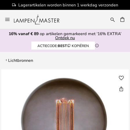
Lagerartikelen worden binnen 1 werkdag verzonden
Ga
naar
EN
de
16% vanaf € 89
op artikelen gemarkeerd met ‘16% EXTRA’
inhoud
Ontdek nu
ACTIECODE:
BEST
KOPIËREN
Lichtbronnen
Ga
naar
het
einde
van
de
afbeeldingen-
gallerij