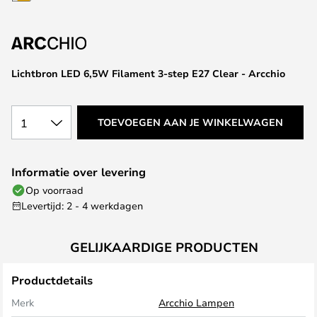
van
de
afbeeldingen-
gallerij
Lichtbron LED 6,5W Filament 3-step E27 Clear - Arcchio
1
TOEVOEGEN AAN JE WINKELWAGEN
Informatie over levering
Op voorraad
Levertijd: 2 - 4 werkdagen
GELIJKAARDIGE PRODUCTEN
Productdetails
Merk
Arcchio Lampen