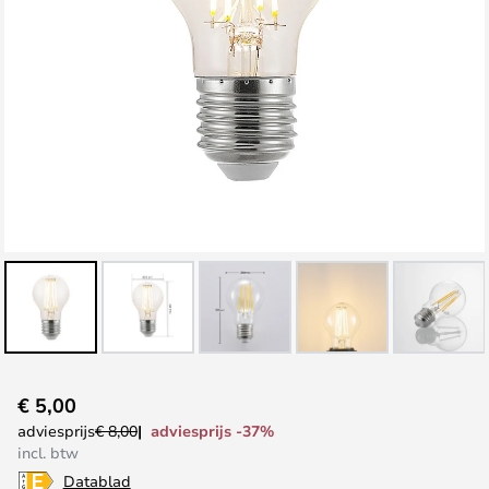
Ga
€ 5,00
naar
adviesprijs -37%
adviesprijs
€ 8,00
het
incl. btw
begin
Datablad