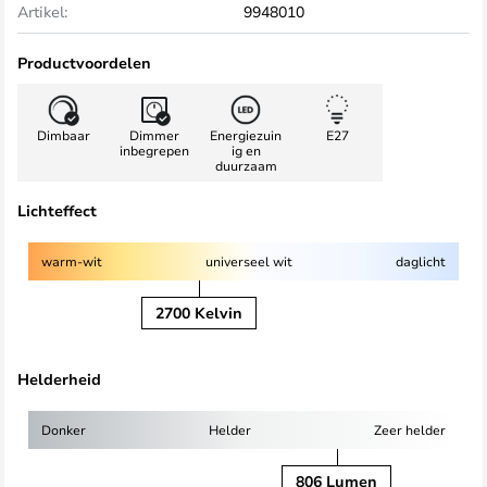
Artikel:
9948010
Productvoordelen
Dimbaar
Dimmer
Energiezuin
E27
inbegrepen
ig en
duurzaam
Lichteffect
warm-wit
universeel wit
daglicht
2700 Kelvin
Helderheid
Donker
Helder
Zeer helder
806 Lumen