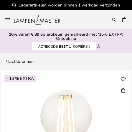
Lagerartikelen worden binnen 1 werkdag verzonden
Ga
naar
EN
de
16% vanaf € 89
op artikelen gemarkeerd met ‘16% EXTRA’
inhoud
Ontdek nu
ACTIECODE:
BEST
KOPIËREN
Lichtbronnen
Ga
- 16 % EXTRA
naar
het
einde
van
de
afbeeldingen-
gallerij