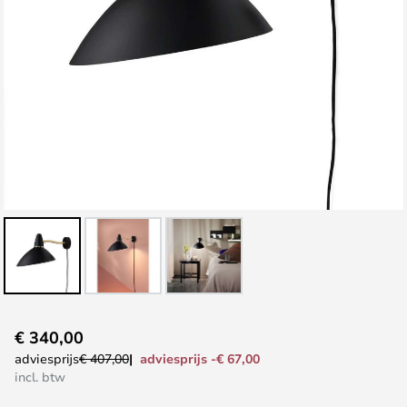
Ga
€ 340,00
naar
adviesprijs -€ 67,00
adviesprijs
€ 407,00
het
incl. btw
begin