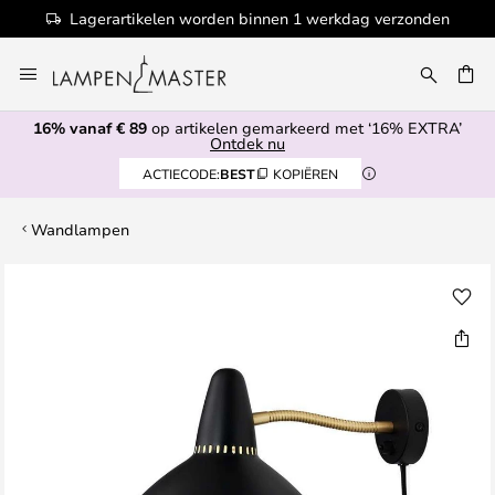
Lagerartikelen worden binnen 1 werkdag verzonden
Ga
naar
EN
de
16% vanaf € 89
op artikelen gemarkeerd met ‘16% EXTRA’
inhoud
Ontdek nu
ACTIECODE:
BEST
KOPIËREN
Wandlampen
Ga
naar
het
einde
van
de
afbeeldingen-
gallerij