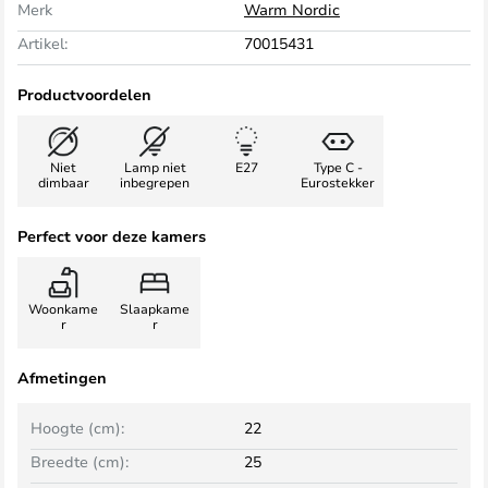
Merk
Warm Nordic
Artikel:
70015431
Productvoordelen
Niet
Lamp niet
E27
Type C -
dimbaar
inbegrepen
Eurostekker
Perfect voor deze kamers
Woonkame
Slaapkame
r
r
Afmetingen
Hoogte (cm):
22
Breedte (cm):
25