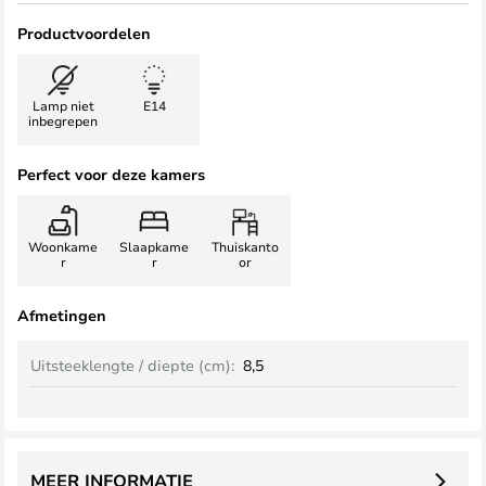
Productvoordelen
Lamp niet
E14
inbegrepen
Perfect voor deze kamers
Woonkame
Slaapkame
Thuiskanto
r
r
or
Afmetingen
Uitsteeklengte / diepte (cm):
8,5
MEER INFORMATIE