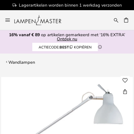
Lagerartikelen worden binnen 1 werkdag verzonden
Ga
naar
EN
de
16% vanaf € 89
op artikelen gemarkeerd met ‘16% EXTRA’
inhoud
Ontdek nu
ACTIECODE:
BEST
KOPIËREN
Wandlampen
Ga
naar
het
einde
van
de
afbeeldingen-
gallerij