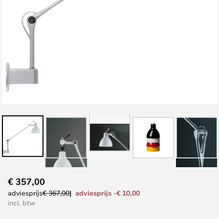
Ga
€ 357,00
naar
adviesprijs -€ 10,00
adviesprijs
€ 367,00
het
incl. btw
begin