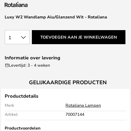
van
de
afbeeldingen-
Luxy W2 Wandlamp Alu/Glanzend Wit - Rotaliana
gallerij
1
TOEVOEGEN AAN JE WINKELWAGEN
Informatie over levering
Levertijd: 3 - 4 weken
GELIJKAARDIGE PRODUCTEN
Productdetails
Merk
Rotaliana Lampen
Artikel:
70007144
Productvoordelen