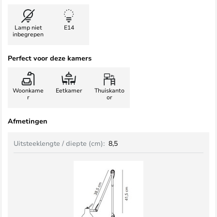
Lamp niet
E14
inbegrepen
Perfect voor deze kamers
Woonkame
Eetkamer
Thuiskanto
r
or
Afmetingen
Uitsteeklengte / diepte (cm):
8,5