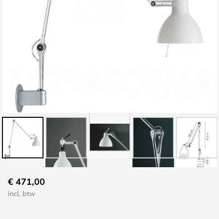
Ga
€ 471,00
naar
incl. btw
het
begin