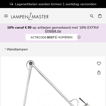
Lagerartikelen worden binnen 1 werkdag verzonden
Ga
naar
EN
de
16% vanaf € 89
op artikelen gemarkeerd met ‘16% EXTRA’
inhoud
Ontdek nu
ACTIECODE:
BEST
KOPIËREN
Wandlampen
Ga
naar
het
einde
van
de
afbeeldingen-
gallerij