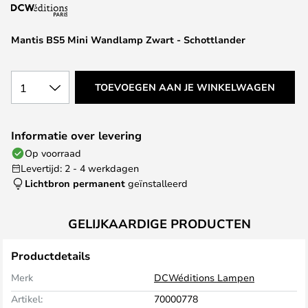
van
de
afbeeldingen-
Mantis BS5 Mini Wandlamp Zwart - Schottlander
gallerij
1
TOEVOEGEN AAN JE WINKELWAGEN
Informatie over levering
Op voorraad
Levertijd: 2 - 4 werkdagen
Lichtbron permanent
geïnstalleerd
GELIJKAARDIGE PRODUCTEN
Productdetails
Merk
DCWéditions Lampen
Artikel:
70000778