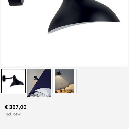
Ga
€ 387,00
naar
incl. btw
het
begin