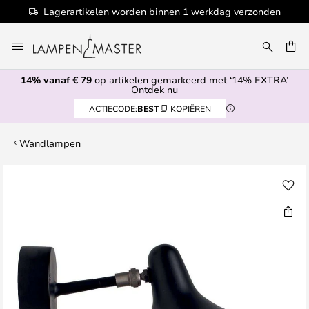
Lagerartikelen worden binnen 1 werkdag verzonden
Ga
naar
EN
de
14% vanaf € 79
op artikelen gemarkeerd met ‘14% EXTRA’
inhoud
Ontdek nu
ACTIECODE:
BEST
KOPIËREN
Wandlampen
Ga
naar
het
einde
van
de
afbeeldingen-
gallerij