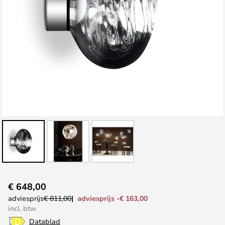
Ga
€ 648,00
naar
adviesprijs -€ 163,00
adviesprijs
€ 811,00
het
incl. btw
begin
Datablad