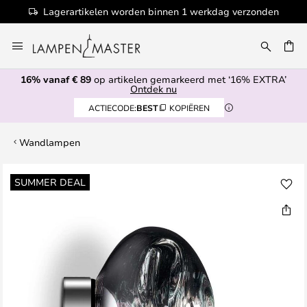
Lagerartikelen worden binnen 1 werkdag verzonden
Ga
naar
EN
de
16% vanaf € 89
op artikelen gemarkeerd met ‘16% EXTRA’
inhoud
Ontdek nu
ACTIECODE:
BEST
KOPIËREN
Wandlampen
Ga
SUMMER DEAL
naar
het
einde
van
de
afbeeldingen-
gallerij