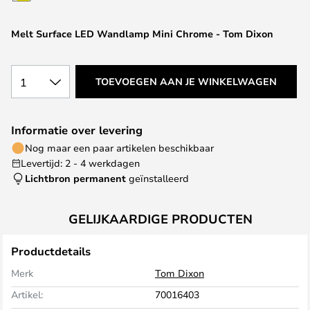
van
de
Melt Surface LED Wandlamp Mini Chrome - Tom Dixon
afbeeldingen-
gallerij
1
TOEVOEGEN AAN JE WINKELWAGEN
Informatie over levering
Nog maar een paar artikelen beschikbaar
Levertijd: 2 - 4 werkdagen
Lichtbron permanent
geïnstalleerd
GELIJKAARDIGE PRODUCTEN
Productdetails
Merk
Tom Dixon
Artikel:
70016403