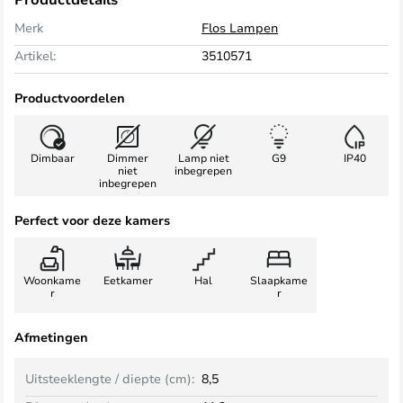
Merk
Flos Lampen
Artikel:
3510571
Productvoordelen
Dimbaar
Dimmer
Lamp niet
G9
IP40
niet
inbegrepen
inbegrepen
Perfect voor deze kamers
Woonkame
Eetkamer
Hal
Slaapkame
r
r
Afmetingen
Uitsteeklengte / diepte (cm):
8,5