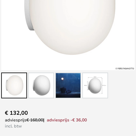
Ga
€ 132,00
naar
adviesprijs -€ 36,00
adviesprijs
€ 168,00
het
incl. btw
begin