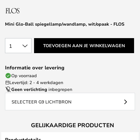
van
de
afbeeldingen-
Mini Glo-Ball spiegellamp/wandlamp, wit/opaak - FLOS
gallerij
1
TOEVOEGEN AAN JE WINKELWAGEN
Informatie over levering
Op voorraad
Levertijd: 2 - 4 werkdagen
Geen verlichting
inbegrepen
SELECTEER G9 LICHTBRON
GELIJKAARDIGE PRODUCTEN
Productdetails