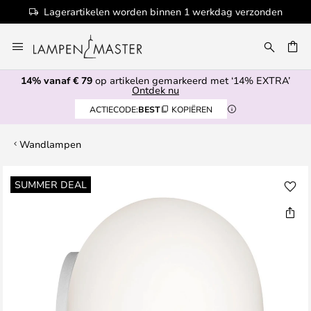
Lagerartikelen worden binnen 1 werkdag verzonden
Ga
naar
EN
de
14% vanaf € 79
op artikelen gemarkeerd met ‘14% EXTRA’
inhoud
Ontdek nu
ACTIECODE:
BEST
KOPIËREN
Wandlampen
Ga
SUMMER DEAL
naar
het
einde
van
de
afbeeldingen-
gallerij