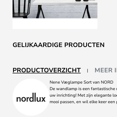
Ga
naar
GELIJKAARDIGE PRODUCTEN
het
begin
van
de
PRODUCTOVERZICHT
MEER 
afbeeldingen-
gallerij
Nene Væglampe Sort van NORD
De wandlamp is een fantastische m
uw inrichting! Met zijn elegante lo
mooi passen, en wil elke keer een