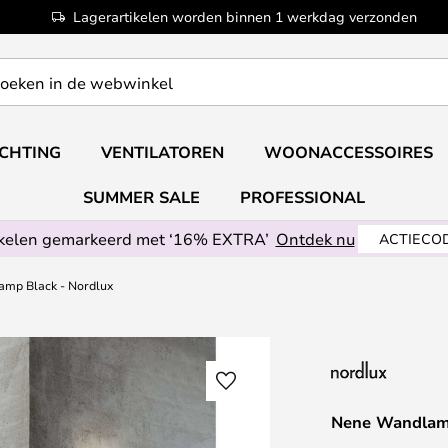
Lagerartikelen worden binnen 1 werkdag verzonden
ICHTING
VENTILATOREN
WOONACCESSOIRES
SUMMER SALE
PROFESSIONAL
ikelen gemarkeerd met ‘16% EXTRA’
Ontdek nu
ACTIECOD
mp Black - Nordlux
Nene Wandlamp