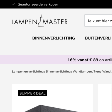
Ga
Geautoriseerde verkoper
naar
de
Je
inhoud
kunt
hier
zoeken
BINNENVERLICHTING
BUITENVERL
in
de
webwinkel
16% vanaf € 89
op art
Lampen en verlichting
Binnenverlichting
Wandlampen
Nene Wandla
Ga
naar
SUMMER DEAL
het
einde