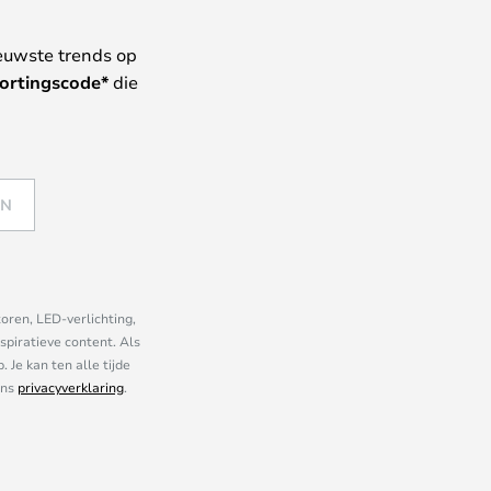
euwste trends op
ortingscode*
die
EN
oren, LED-verlichting,
piratieve content. Als
Je kan ten alle tijde
ons
privacyverklaring
.