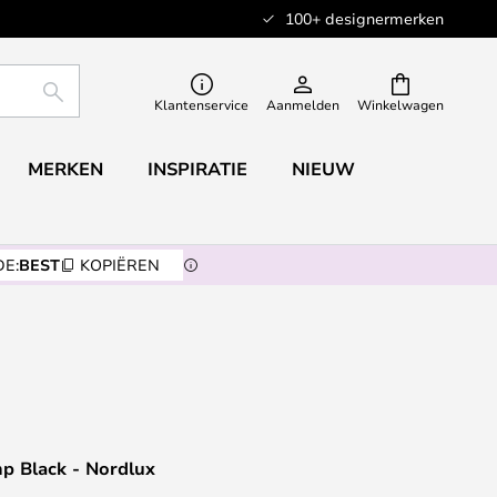
100+ designermerken
ZOEKEN
Klantenservice
Aanmelden
Winkelwagen
MERKEN
INSPIRATIE
NIEUW
E:
BEST
KOPIËREN
 Black - Nordlux