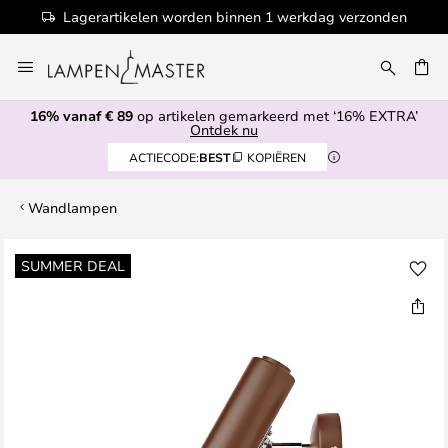
Lagerartikelen worden binnen 1 werkdag verzonden
Ga
naar
EN
de
16% vanaf € 89
op artikelen gemarkeerd met ‘16% EXTRA’
inhoud
Ontdek nu
ACTIECODE:
BEST
KOPIËREN
Wandlampen
Ga
SUMMER DEAL
naar
het
einde
van
de
afbeeldingen-
gallerij