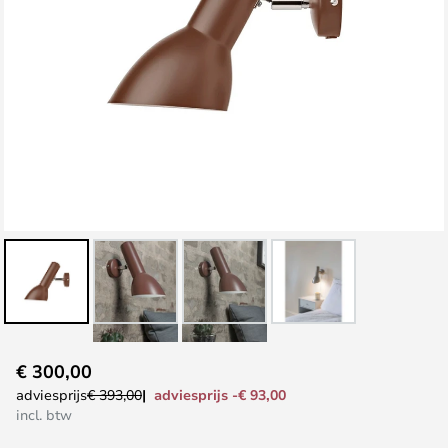
Ga
€ 300,00
naar
adviesprijs -€ 93,00
adviesprijs
€ 393,00
het
incl. btw
begin