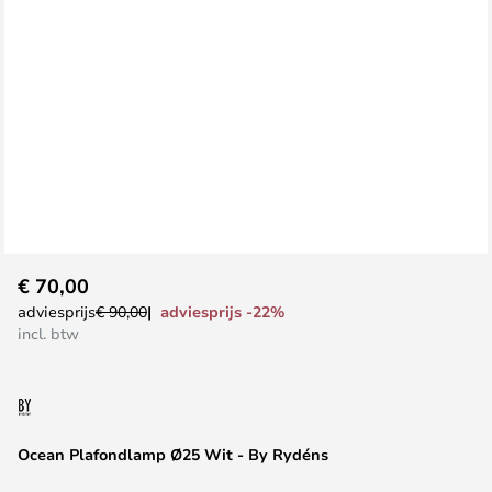
Ga
€ 70,00
naar
adviesprijs -22%
adviesprijs
€ 90,00
het
incl. btw
begin
van
de
afbeeldingen-
Ocean Plafondlamp Ø25 Wit - By Rydéns
gallerij