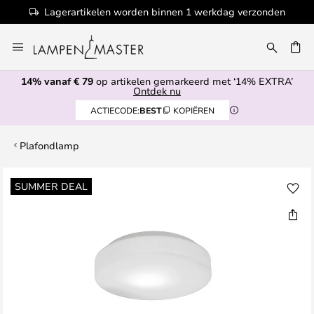
Lagerartikelen worden binnen 1 werkdag verzonden
Ga
naar
EN
de
14% vanaf € 79
op artikelen gemarkeerd met ‘14% EXTRA’
inhoud
Ontdek nu
ACTIECODE:
BEST
KOPIËREN
Plafondlamp
Ga
SUMMER DEAL
naar
het
einde
van
de
afbeeldingen-
gallerij