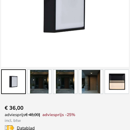
Ga
€ 36,00
naar
adviesprijs -25%
adviesprijs
€ 48,00
het
incl. btw
begin
Datablad