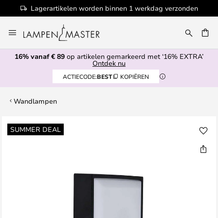
Lagerartikelen worden binnen 1 werkdag verzonden
Ga
naar
EN
de
16% vanaf € 89
op artikelen gemarkeerd met ‘16% EXTRA’
inhoud
Ontdek nu
ACTIECODE:
BEST
KOPIËREN
Wandlampen
Ga
SUMMER DEAL
naar
het
einde
van
de
afbeeldingen-
gallerij