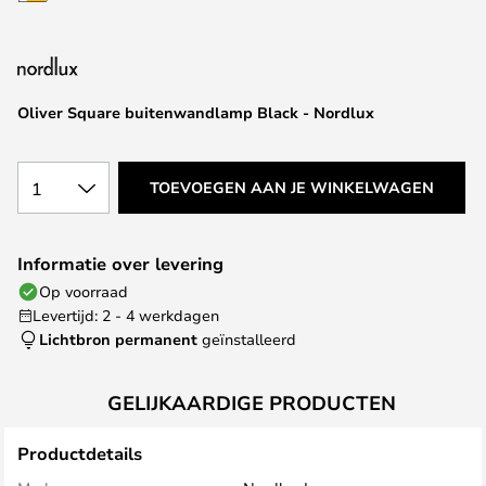
van
de
afbeeldingen-
gallerij
Oliver Square buitenwandlamp Black - Nordlux
1
TOEVOEGEN AAN JE WINKELWAGEN
Informatie over levering
Op voorraad
Levertijd: 2 - 4 werkdagen
Lichtbron permanent
geïnstalleerd
GELIJKAARDIGE PRODUCTEN
Productdetails