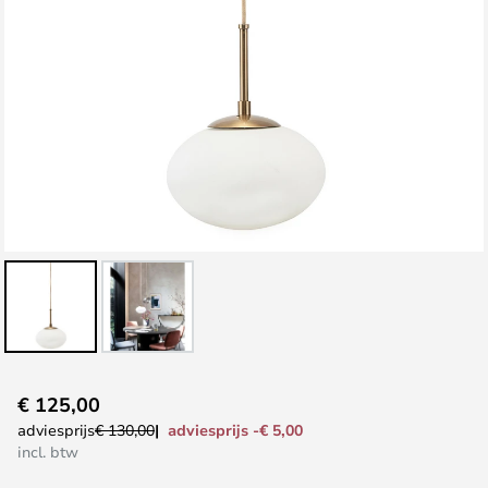
Ga
€ 125,00
naar
adviesprijs -€ 5,00
adviesprijs
€ 130,00
het
incl. btw
begin