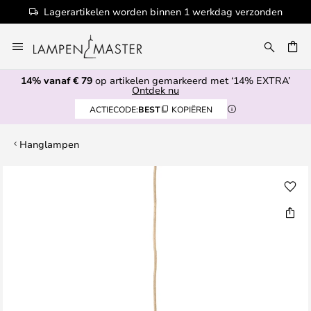
Lagerartikelen worden binnen 1 werkdag verzonden
Ga
naar
EN
de
14% vanaf € 79
op artikelen gemarkeerd met ‘14% EXTRA’
inhoud
Ontdek nu
ACTIECODE:
BEST
KOPIËREN
Hanglampen
Ga
naar
het
einde
van
de
afbeeldingen-
gallerij