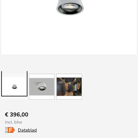
Ga
€ 396,00
naar
incl. btw
het
Datablad
begin