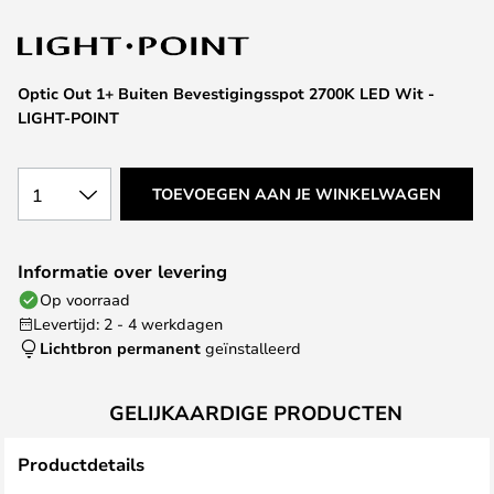
van
de
afbeeldingen-
gallerij
Optic Out 1+ Buiten Bevestigingsspot 2700K LED Wit -
LIGHT-POINT
1
TOEVOEGEN AAN JE WINKELWAGEN
Informatie over levering
Op voorraad
Levertijd: 2 - 4 werkdagen
Lichtbron permanent
geïnstalleerd
GELIJKAARDIGE PRODUCTEN
Productdetails