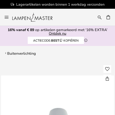
Lagerartikelen worden binnen 1 werkdag verzonden
Ga
naar
EN
de
16% vanaf € 89
op artikelen gemarkeerd met ‘16% EXTRA’
inhoud
Ontdek nu
ACTIECODE:
BEST
KOPIËREN
Buitenverlichting
Ga
naar
het
einde
van
de
afbeeldingen-
gallerij