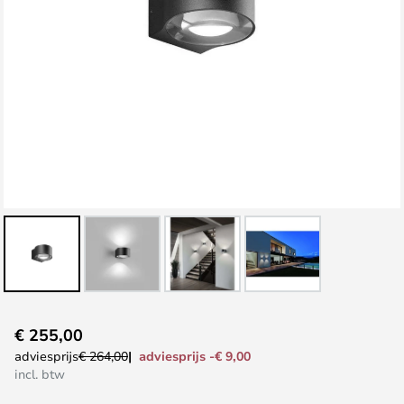
Ga
€ 255,00
naar
adviesprijs -€ 9,00
adviesprijs
€ 264,00
het
incl. btw
begin