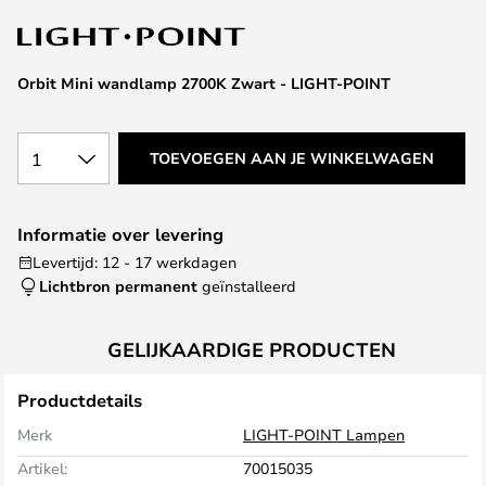
van
de
afbeeldingen-
Orbit Mini wandlamp 2700K Zwart - LIGHT-POINT
gallerij
1
TOEVOEGEN AAN JE WINKELWAGEN
Informatie over levering
Levertijd: 12 - 17 werkdagen
Lichtbron permanent
geïnstalleerd
GELIJKAARDIGE PRODUCTEN
Productdetails
Merk
LIGHT-POINT Lampen
Artikel:
70015035