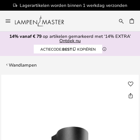
Lagerartikelen worden binnen 1 werkdag verzonden
Ga
naar
EN
de
14% vanaf € 79
op artikelen gemarkeerd met ‘14% EXTRA’
inhoud
Ontdek nu
ACTIECODE:
BEST
KOPIËREN
Wandlampen
Ga
naar
het
einde
van
de
afbeeldingen-
gallerij