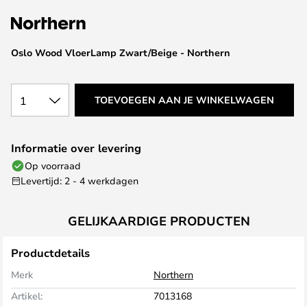
van
de
afbeeldingen-
Oslo Wood VloerLamp Zwart/Beige - Northern
gallerij
1
TOEVOEGEN AAN JE WINKELWAGEN
Informatie over levering
Op voorraad
Levertijd: 2 - 4 werkdagen
GELIJKAARDIGE PRODUCTEN
Productdetails
Merk
Northern
Artikel:
7013168