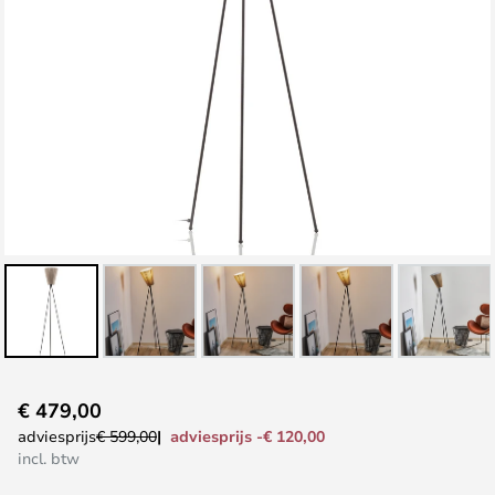
Ga
€ 479,00
naar
adviesprijs -€ 120,00
adviesprijs
€ 599,00
het
incl. btw
begin