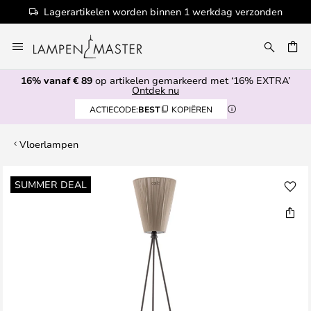
Lagerartikelen worden binnen 1 werkdag verzonden
Ga
naar
EN
de
16% vanaf € 89
op artikelen gemarkeerd met ‘16% EXTRA’
inhoud
Ontdek nu
ACTIECODE:
BEST
KOPIËREN
Vloerlampen
Ga
SUMMER DEAL
naar
het
einde
van
de
afbeeldingen-
gallerij