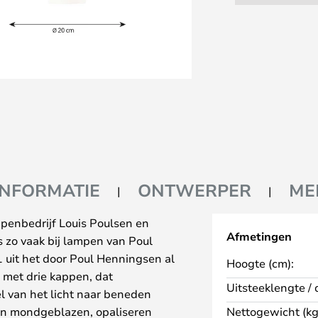
INFORMATIE
ONTWERPER
ME
penbedrijf Louis Poulsen en
Afmetingen
 zo vaak bij lampen van Poul
 uit het door Poul Henningsen al
Hoogte (cm):
met drie kappen, dat
Uitsteeklengte / 
el van het licht naar beneden
van mondgeblazen, opaliseren
Nettogewicht (kg