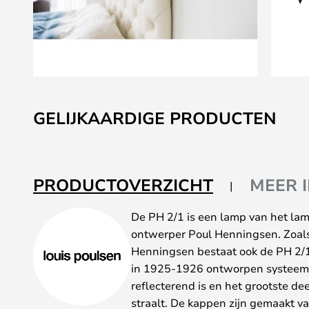
Ga
naar
GELIJKAARDIGE PRODUCTEN
het
begin
van
de
PRODUCTOVERZICHT
MEER 
afbeeldingen-
gallerij
De PH 2/1 is een lamp van het lam
ontwerper Poul Henningsen. Zoals
Henningsen bestaat ook de PH 2/1
in 1925-1926 ontworpen systeem 
reflecterend is en het grootste de
straalt. De kappen zijn gemaakt 