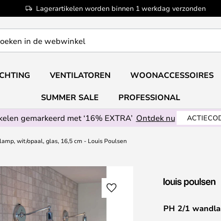
Lagerartikelen worden binnen 1 werkdag verzonden
ICHTING
VENTILATOREN
WOONACCESSOIRES
SUMMER SALE
PROFESSIONAL
ikelen gemarkeerd met ‘16% EXTRA’
Ontdek nu
ACTIECOD
amp, wit/opaal, glas, 16,5 cm - Louis Poulsen
PH 2/1 wandlam