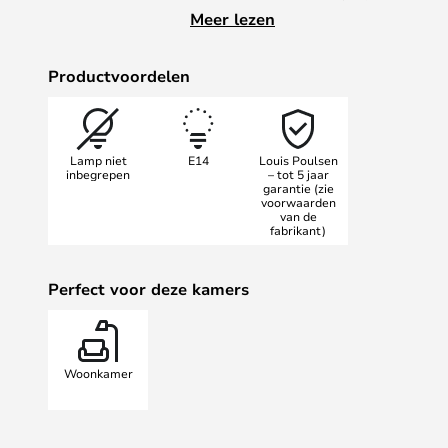
drielaags glas, dat aan de buiten
Meer lezen
binnenkant gezandstraald en mat. 
diffuus licht dat goed past in wo
Productvoordelen
kantoren
Lamp niet
E14
Louis Poulsen
inbegrepen
– tot 5 jaar
garantie (zie
voorwaarden
van de
fabrikant)
Perfect voor deze kamers
Woonkamer