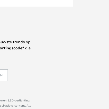
euwste trends op
ortingscode*
die
EN
oren, LED-verlichting,
piratieve content. Als