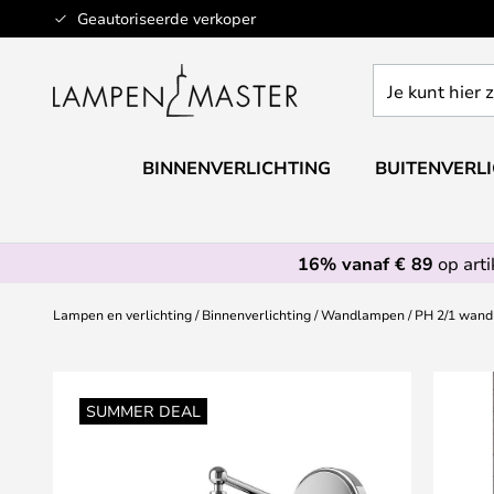
Ga
Geautoriseerde verkoper
naar
de
Je
inhoud
kunt
hier
zoeken
BINNENVERLICHTING
BUITENVERL
in
de
webwinkel
16% vanaf € 89
op art
Lampen en verlichting
Binnenverlichting
Wandlampen
PH 2/1 wandl
Ga
naar
SUMMER DEAL
het
einde