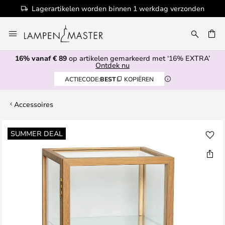
Lagerartikelen worden binnen 1 werkdag verzonden
Ga
naar
EN
de
16% vanaf € 89
op artikelen gemarkeerd met ‘16% EXTRA’
inhoud
Ontdek nu
ACTIECODE:
BEST
KOPIËREN
Accessoires
Ga
SUMMER DEAL
naar
het
einde
van
de
afbeeldingen-
gallerij