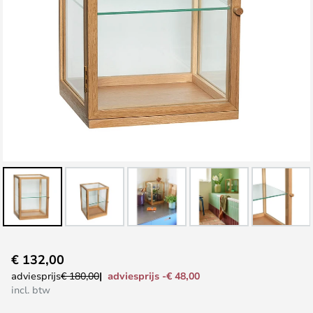
Ga
€ 132,00
naar
adviesprijs -€ 48,00
adviesprijs
€ 180,00
het
incl. btw
begin