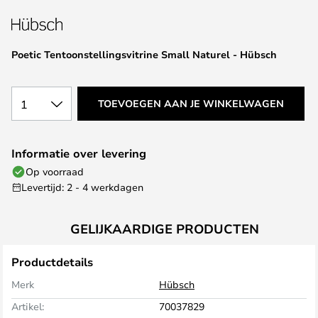
van
de
afbeeldingen-
Poetic Tentoonstellingsvitrine Small Naturel - Hübsch
gallerij
1
TOEVOEGEN AAN JE WINKELWAGEN
Informatie over levering
Op voorraad
Levertijd: 2 - 4 werkdagen
GELIJKAARDIGE PRODUCTEN
Productdetails
Merk
Hübsch
Artikel:
70037829