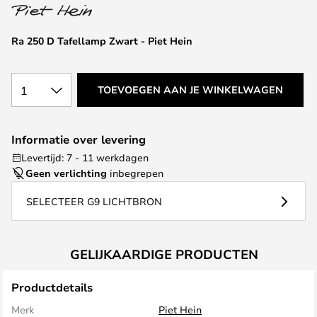
van
de
afbeeldingen-
Ra 250 D Tafellamp Zwart - Piet Hein
gallerij
1
TOEVOEGEN AAN JE WINKELWAGEN
Informatie over levering
Levertijd: 7 - 11 werkdagen
Geen verlichting
inbegrepen
SELECTEER G9 LICHTBRON
GELIJKAARDIGE PRODUCTEN
Productdetails
Merk
Piet Hein