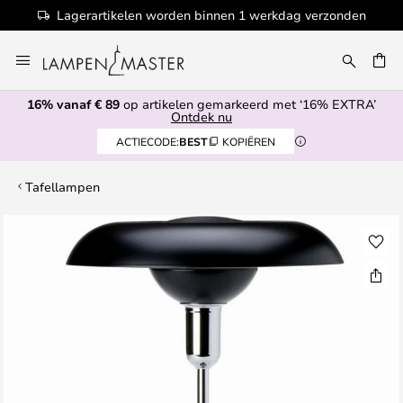
Lagerartikelen worden binnen 1 werkdag verzonden
Ga
naar
EN
de
16% vanaf € 89
op artikelen gemarkeerd met ‘16% EXTRA’
inhoud
Ontdek nu
ACTIECODE:
BEST
KOPIËREN
Tafellampen
Ga
naar
het
einde
van
de
afbeeldingen-
gallerij