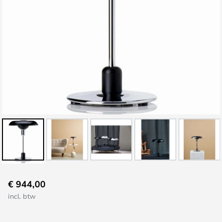
Ga
€ 944,00
naar
incl. btw
het
begin