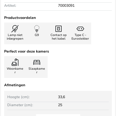
Artikel:
70003091
Productvoordelen
Lamp niet
G9
Contact op
Type C -
inbegrepen
het kabel
Eurostekker
Perfect voor deze kamers
Woonkame
Slaapkame
r
r
Afmetingen
Hoogte (cm):
33,6
Diameter (cm):
25