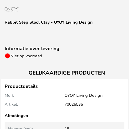
van
de
afbeeldingen-
Rabbit Step Stool Clay - OYOY Living Design
gallerij
Informatie over levering
Niet op voorraad
GELIJKAARDIGE PRODUCTEN
Productdetails
Merk
OYOY Living Design
Artikel:
70026536
Afmetingen
Hoogte (cm):
18