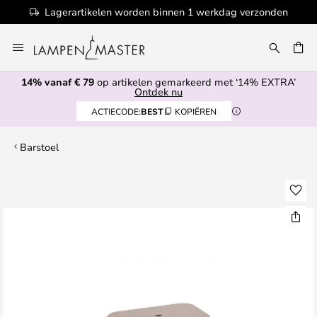
Lagerartikelen worden binnen 1 werkdag verzonden
Ga
naar
EN
de
14% vanaf € 79
op artikelen gemarkeerd met ‘14% EXTRA’
inhoud
Ontdek nu
ACTIECODE:
BEST
KOPIËREN
Barstoel
Ga
naar
het
einde
van
de
afbeeldingen-
gallerij