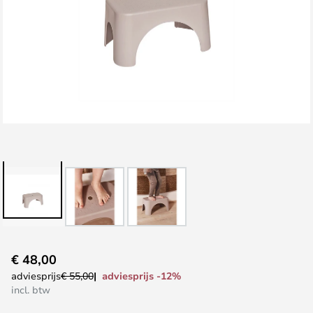
Ga
€ 48,00
naar
adviesprijs -12%
adviesprijs
€ 55,00
het
incl. btw
begin