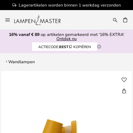
Lagerartikelen worden binnen 1 werkdag verzonden
Ga
naar
EN
de
16% vanaf € 89
op artikelen gemarkeerd met ‘16% EXTRA’
inhoud
Ontdek nu
ACTIECODE:
BEST
KOPIËREN
Wandlampen
Ga
naar
het
einde
van
de
afbeeldingen-
gallerij