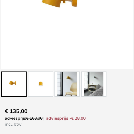
Ga
€ 135,00
naar
adviesprijs -€ 28,00
adviesprijs
€ 163,00
het
incl. btw
begin