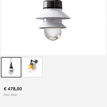
Ga
€ 478,00
naar
incl. btw
het
begin