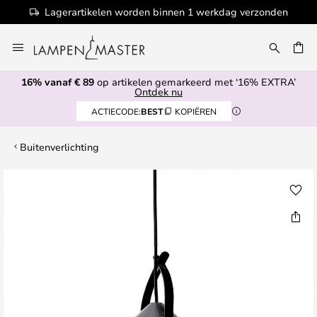
Lagerartikelen worden binnen 1 werkdag verzonden
Ga
naar
EN
de
16% vanaf € 89
op artikelen gemarkeerd met ‘16% EXTRA’
inhoud
Ontdek nu
ACTIECODE:
BEST
KOPIËREN
Buitenverlichting
Ga
naar
het
einde
van
de
afbeeldingen-
gallerij