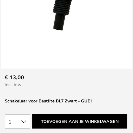
Ga
€ 13,00
naar
incl. btw
het
begin
Schakelaar voor Bestlite BL7 Zwart - GUBI
van
de
afbeeldingen-
1
TOEVOEGEN AAN JE WINKELWAGEN
gallerij