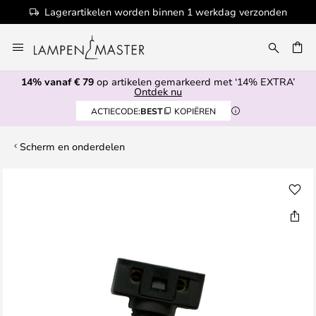
Lagerartikelen worden binnen 1 werkdag verzonden
Ga
naar
EN
de
14% vanaf € 79
op artikelen gemarkeerd met ‘14% EXTRA’
inhoud
Ontdek nu
ACTIECODE:
BEST
KOPIËREN
Scherm en onderdelen
Ga
naar
het
einde
van
de
afbeeldingen-
gallerij