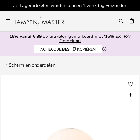
Lagerartikelen worden binnen 1 werkdag verzonden
Ga
naar
EN
de
16% vanaf € 89
op artikelen gemarkeerd met ‘16% EXTRA’
inhoud
Ontdek nu
ACTIECODE:
BEST
KOPIËREN
Scherm en onderdelen
Ga
naar
het
einde
van
de
afbeeldingen-
gallerij