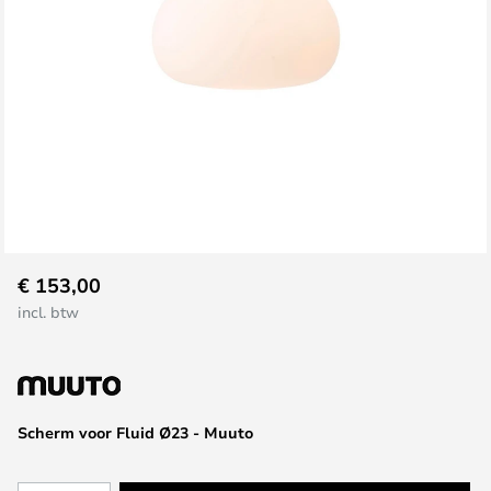
Ga
€ 153,00
naar
incl. btw
het
begin
van
de
afbeeldingen-
Scherm voor Fluid Ø23 - Muuto
gallerij