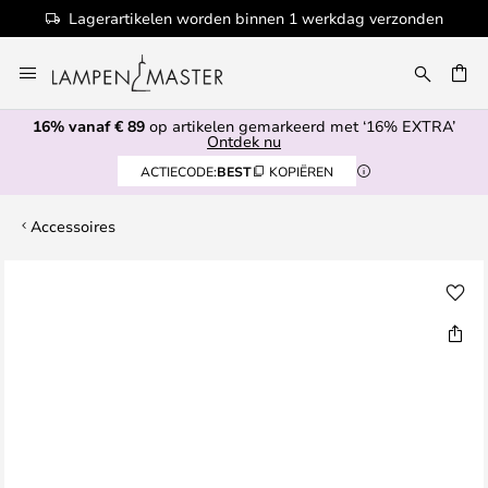
Lagerartikelen worden binnen 1 werkdag verzonden
Ga
naar
EN
de
16% vanaf € 89
op artikelen gemarkeerd met ‘16% EXTRA’
inhoud
Ontdek nu
ACTIECODE:
BEST
KOPIËREN
Accessoires
Ga
naar
het
einde
van
de
afbeeldingen-
gallerij