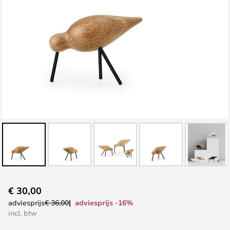
Ga
€ 30,00
naar
adviesprijs -16%
adviesprijs
€ 36,00
het
incl. btw
begin