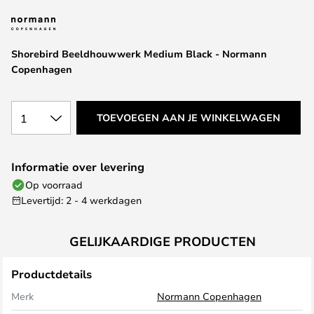
van
de
afbeeldingen-
Shorebird Beeldhouwwerk Medium Black - Normann
gallerij
Copenhagen
1
TOEVOEGEN AAN JE WINKELWAGEN
Informatie over levering
Op voorraad
Levertijd: 2 - 4 werkdagen
GELIJKAARDIGE PRODUCTEN
Productdetails
Merk
Normann Copenhagen